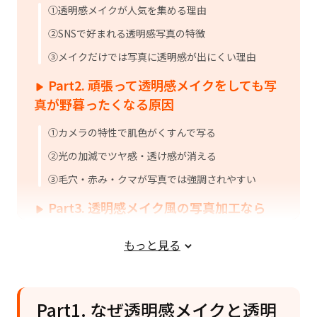
①透明感メイクが人気を集める理由
②SNSで好まれる透明感写真の特徴
③メイクだけでは写真に透明感が出にくい理由
Part2. 頑張って透明感メイクをしても写
真が野暮ったくなる原因
①カメラの特性で肌色がくすんで写る
②光の加減でツヤ感・透け感が消える
③毛穴・赤み・クマが写真では強調されやすい
Part3. 透明感メイク風の写真加工なら
PixPrettyがおすすめな理由
もっと見る
①AI補正で素肌風の透明感を作れる
②厚塗りメイクのような不自然さが出にくい
③すっぴん写真やメイク薄めの写真にも使いやすい
Part1. なぜ透明感メイクと透明