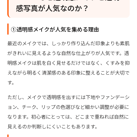
Part4. PixPrettyで透明感写真を作る簡
感写真が人気なのか？
単4ステップ
Part5. 透明感のある写真に仕上げるとき
①透明感メイクが人気を集める理由
のPixPretty活用ポイント
最近のメイクでは、しっかり作り込んだ印象よりも素肌
①肌を白くしすぎない
がきれいに見えるような自然な仕上がりが人気です。透
②光エフェクトを控えめに使う
明感メイクは肌を白く見せるだけではなく、くすみを抑
③血色感を少し足す
えながら明るく清潔感のある印象に整えることが大切で
す。
ただし、メイクで透明感を出すには下地やファンデーシ
ョン、チーク、リップの色選びなど細かい調整が必要に
なります。初心者にとっては、どこまで重ねれば自然に
見えるのか判断しにくいこともあります。