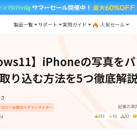
製品一覧
サポート
実用ガイド
人気セール
無料キャンペーン
１個買えば、１個無料！
と転送
iOS システム修復
ードセンター
位置情報変更
UltData-iPhone データ復元
会社概要
記事分類
サポート
iOS27
iOS 27
Android システム修復
UltData-Android データ復元
dows11】iPhoneの写真を
ndows データ復元
UltData-LINE データ復元
ac データ復元
UltData-WhatsApp データ復元
iPhoneデータ復元
先コピー
·位置情報ごまかす
最新版
取り込む方法を5つ徹底解
·家でポケモンを遊ぶ
LINEデータ復元
込み方
·Whoo位置情報をオフ
体験
実施中
Android データ復元
PDF編集
ずさ
one」で、LINE・写真・連
記事の実
動画を見る
iCloudデータ復元
クノロジー分野のベテランライター
ップ＆転送！
152
32
32
24
実用ガイド