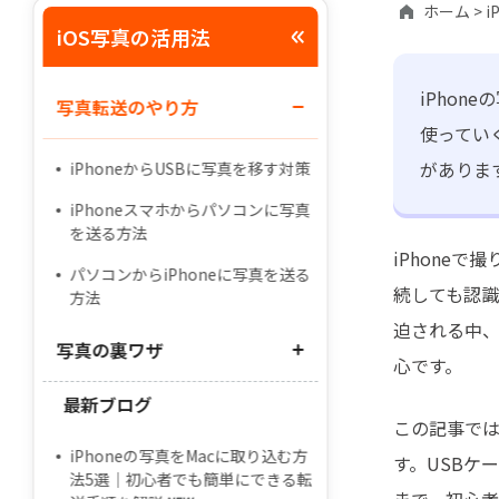
ホーム >
i
iOS写真の活用法
iPhon
写真転送のやり方
使ってい
がありま
iPhoneからUSBに写真を移す対策
iPhoneスマホからパソコンに写真
を送る方法
iPhone
パソコンからiPhoneに写真を送る
続しても認
方法
迫される中
写真の裏ワザ
心です。
最新ブログ
iPhone写真が一部しかパソコンへ
この記事で
取り込めない
iPhoneの写真をMacに取り込む方
す。USBケ
写真をHEICからJPGに変更する方
法5選｜初心者でも簡単にできる転