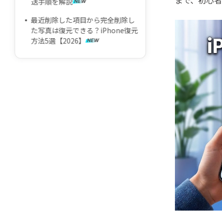
まで、初心
法
送手順を解説
iPhone写真のストレージ容量を減
最近削除した項目から完全削除し
らす方法
た写真は復元できる？iPhone復元
方法5選【2026】