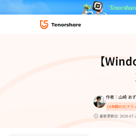
ロック解除と修復
データ復元
ReiBoot-
ダウンロ
修復＆復元
ReiBoot-
【Win
4DDiG-Wi
PDF＆AI
4DDiG-M
·iOS 27ダウングレード
·iPhone間 連絡
無料キャンペーン
·リカバリーモード設定
·iTunes写真復元
データ転送
·「制限を無視」非表示
·iPhone音楽取り
iCareFone
7日間無料
パスコード解除
作者：山崎 あ
iPhoneバックアップ＆転送ソフト「iCareF
動画ガイド
便利ツール
10年間の3Cテ
絡先など20種以上のデータを高速バックア
最も充実したチュートリアル動画をご提供
最新更新日: 2026-07-
00
02
35
39
天
時
分
秒