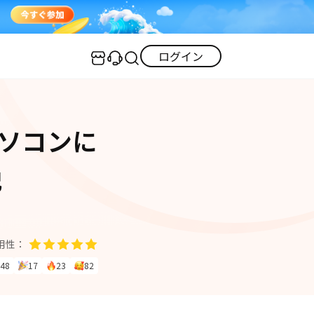
ログイン
センター
実用的なコツ
パソコンに
·iOS 27ダウングレード
iOS不具合修復
GPS変更・偽装
·iPhoneリンゴループ
説
iOS 27活用法
iPhoneロック解除
·消えた写真の復元
·LINEメッセージの復元
itunes-error
iPhone写真
PDF変換
iPhone・Android写真復元
用性：
iOS 26活用法
48
17
23
82
すべて