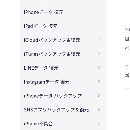
「最近削除した項目」から写真を復元
消したiPhoneメモを復元させる方法
4DDiG - 動画修復
無料で完全に削除した動画を復元
iPhoneデータ 復元
パソコンなしでiPhone写真の復元
iCloudからメモをiPhoneに復元する対策
消えたiPhone動画を復元する方法
消去したiPhoneメールの復元
iPadデータ 復元
バックアップなしでiPhone写真の復元
完全に削除したメモを復元する方法
2
バックアップなしでiPhone動画の復元
消したiPhone電話履歴の復元
iPhone初期化後の写真を復元する方法
消えたiPadデータを復元する方法
目
iCloudバックアップ＆復元
「最近削除した項目」からメモを復元
パソコン無しでiPhone動画の復元
初期化したiPhoneデータの復元
iPhoneで共有アルバムが消えた時の対処法
ベ
完全削除したiPad写真を復元する方法
iPhoneメモの中身が消えた時の復元方法
iCloudからiPhone写真だけ復元する方法
iTunesバックアップ＆復元
完全削除したiPhone動画を復元するアプリ
消えたiPhoneメッセージの復元
完全削除したiPhone写真を復元するアプリ
バックアップなしでiPadデータの復元
機種変更で消えたiPhoneメモの復元
iCloudバックアップからデータを復元
Tenorshare UltDataの安全性
本
iTunesバックアップからデータを復元
LINEデータ 復元
トリミングしたボイスメモの復元
1年前に消した昔のiPhone写真の復元
iPadで消したメモの文字を復元する方法
iCloudとは？iCloud Driveとの違い
新
iTunesでバックアップした写真を見る方法
削除したiPhone連絡先の復元
Tenorshare UltDataを無料ダウンロード
iPhoneで削除したLINEトークの復元
Instagramデータ 復元
iPadでファイルの書き込みが消えた
iCloudにログインできない時の原因と対策
iTunesバックアップからLINEだけ復元
iPhone通知センター履歴の復元
LINEで保存期間が過ぎた動画と写真の復元
消えたiPadからビデオを復元する方法
消したインスタのDMを復元する方法
iPhoneデータ バックアップ
消えたiCloudのメモを復元する対策
iTunesにCDから取り込んだ曲の復元
削除したカレンダーを復元
iCloudからLINE復元に時間がかかりすぎ？
インスタ機種変更での引き継ぐ
iCloudを解約したらデータは消えますか?
インスタをバックアップ・復元する方法
SNSアプリバックアップ＆復元
容量不足でバックアップできない？
削除されたiPhoneリマインダーの復元
iCloudからLINEトーク履歴を復元する方法
削除されたインスタのアカウントを復元
iCloudバックアップから復元できない？
Apple Watchのバックアップから復元
削除したアプリをiPhoneに戻す
カカオトークのトーク履歴の復元
iPhone不具合
バックアップなしにLINEトーク履歴を復元
インスタで削除した投稿が復元できない？
【iPhone・PC】iCloudの中身を見る方法
LINEトーク履歴をバックアップする方法