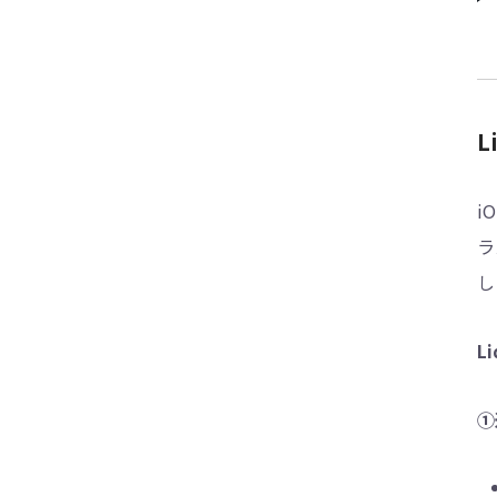
L
i
ラ
し
L
①