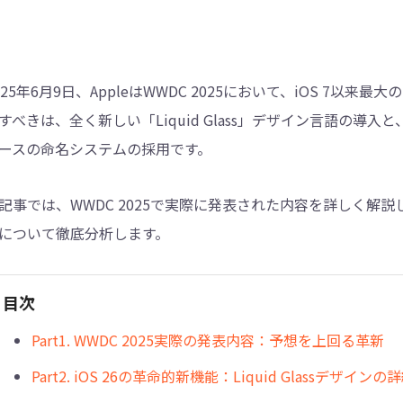
4DDiG - 重複ファイル検索・削除
Tenorshare Cleamio - Mac重複ファイル検索
025年6月9日、AppleはWWDC 2025において、iOS 7以
すべきは、全く新しい「Liquid Glass」デザイン言語の導入
ースの命名システムの採用です。
記事では、WWDC 2025で実際に発表された内容を詳しく解説
について徹底分析します。
目次
Part1. WWDC 2025実際の発表内容：予想を上回る革新
Part2. iOS 26の革命的新機能：Liquid Glassデザイン