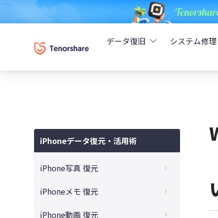
データ復旧
システム修理
UltData - iPhoneデ
Rei
UltData - Android
ReiB
UltData - LINEデータ
iPhoneデータ復元・活用術
Tune
UltData - WhatsAp
iPhone写真 復元
Wind
4DDiG - Windowsデ
iPhone写真を復元する6つの方法
iPhoneメモ 復元
30日以上に消した写真を復元する裏ワザ
4DDiG - Macデータ復
消したiPhoneメモアプリを復元する方法
iPhone動画 復元