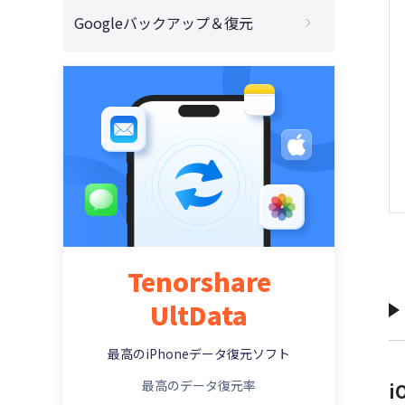
消えたiPhoneファイルの復元
Facebookのゴミ箱から復旧
iPhoneとiPadでLINEトーク履歴が消えた
壊れたiPhoneからデータを取り出す
Googleバックアップ＆復元
インスタDMで送った写真が消えた！
iPhoneバックアップ＆復元アプリ
Tenorshare UltData無料版のご紹介
WeChatトーク履歴の復元
LINEで1人だけトークが消えた？
iPhone水没後のデータ復旧
インスタのDMで送った動画が見れない？
GoogleバックアップからiPhoneに復元
容量不足でiPhoneがバックアップできない
WhatsAppの復元
機種変でLINEをバックアップせずに移行？
電源の入らないiPhoneデータの取り出し
削除したインスタストーリーの復元
【iPhone】Googleフォトの写真を復元
iPhoneでPDFを保存する方法
LINEの保存期限切れPDFファイルの復元
iPhoneのメッセージで画像が送れない
完全に削除したGoogleフォトの復元
iPhone写真を保存する方法
iPhoneを初期化したらどうなる？
iPhone機種変更でメールを引き継ぐ方法
Tenorshare
UltData
最高のiPhoneデータ復元ソフト
最高のデータ復元率
i