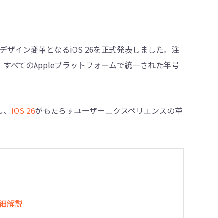
・削除
来最大のデザイン変革となるiOS 26を正式発表しました。注
と、すべてのAppleプラットフォームで統一された年号
し、
iOS 26
がもたらすユーザーエクスペリエンスの革
の詳細解説