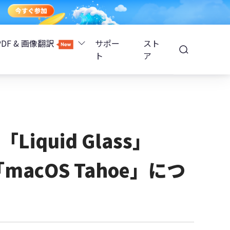
PDF & 画像翻訳
サポー
スト
ト
ア
Image Translator - AI画像翻訳
除
iOS 26
Tenorshare PDNob - AI PDF編集
高精度OCR
ョンロック解除
iquid Glass」
PDNobオンライン
「macOS Tahoe」につ
解除
NotebookLMスライド編集
ップ暗号化を解除
Tenoshare PixPretty - AIポートレート編集