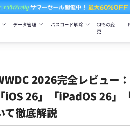
データ管理
パスコード解除
GPSの変
更
ータ復元
iCareFone - LINEデータ転送
Boot - iOS不具合修復
4uKey - iPhoneパスコード解
iOS 26
データ復元
iCareFone - iPhoneデータ転送
iOS 26
oot - Android不具合修復
4MeKey - アクティベーシ
WWDC 2026完全レビュー：「L
復元
sCare - iTunes不具合修復
iCareFone - AndroidとiOS間でデータ転送
4uKey - iOSパスワード管理
「iOS 26」「iPadOS 26」
pデータ復元
ows Boot Genius
iCareFone - WhatsAppデータ転送
4uKey - Android画面ロック
いて徹底解説
ータ復元
Phone Mirror - 携帯画面ミラーリング
4uKey - iTunesバックア
元
iCareFone - LINEデータ転送 App