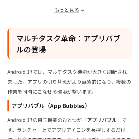
Find Hub の強化
もっと見る
RAMとメモリ管理の改善
AIとGeminiの進化
マルチタスク革命：アプリバブ
UltData for Android — データ消失の不
ルの登場
安を完全解消
UltData for Androidの使い方
Android 17では、マルチタスク機能が大きく刷新され
対応デバイスとまとめ
ました。アプリの切り替えがより直感的になり、複数の
作業を同時にこなせる環境が整います。
アプリバブル（App Bubbles）
Android 17の目玉機能のひとつが「
アプリバブル
」で
す。ランチャー上でアプリアイコンを長押しするだけ