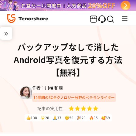
バックアップなしで消した
Android写真を復元する方法
【無料】
作者：川端 和羽
10年間の3Cテクノロジー分野のベテランライター
記事の実用性：
138
28
37
50
20
35
69