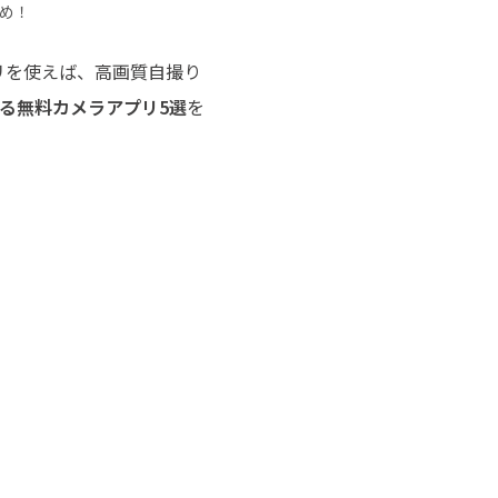
チュートリアルをご提供
め！
リを使えば、高画質自撮り
る無料カメラアプリ5選
を