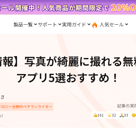
製品一覧
サポート
実用ガイド
人気セール
無料キャンペーン
１個買えば、１個無料！
と転送
iOS システム修復
ードセンター
位置情報変更
UltData-iPhone データ復元
会社概要
記事分類
サポート
iOS27
iOS 27
Android システム修復
UltData-Android データ復元
情報】写真が綺麗に撮れる無
ndows データ復元
UltData-LINE データ復元
ac データ復元
UltData-WhatsApp データ復元
iPhoneデータ復元
先コピー
·位置情報ごまかす
最新版
アプリ5選おすすめ！
·家でポケモンを遊ぶ
LINEデータ復元
込み方
·Whoo位置情報をオフ
体験
実施中
Android データ復元
PDF編集
ずさ
one」で、LINE・写真・連
記事の実
動画を見る
iCloudデータ復元
クノロジー分野のベテランライター
ップ＆転送！
161
32
33
07
実用ガイド