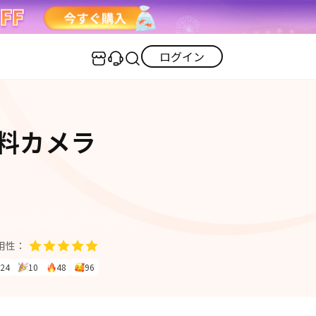
ログイン
センター
実用的なコツ
料カメラ
·iOS 27ダウングレード
iOS不具合修復
GPS変更・偽装
·iPhoneリンゴループ
iOS 27活用法
iPhoneロック解除
·消えた写真の復元
·LINEメッセージの復元
itunes-error
iPhone写真
PDF変換
iPhone・Android写真復元
用性：
iOS 26活用法
24
10
48
96
すべて