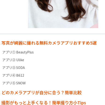
t1. 写真が綺麗に撮れる無料カメラアプリおすすめ5選
アプリ① BeautyPlus
アプリ② Ulike
アプリ③ SODA
アプリ④ B612
アプリ⑤ SNOW
t2. どのカメラアプリが自分に合う？簡単比較
t3. 撮影がもっと上手くなる！簡単撮り方小Tips