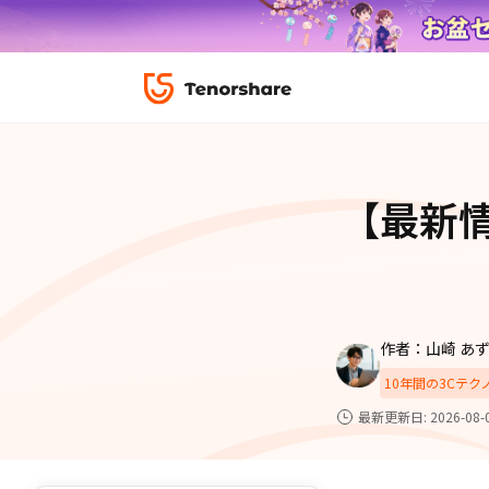
ロック解除と修復
データ復元
ReiBoot-
ダウンロ
修復＆復元
ReiBoot-
【最新
4DDiG-Wi
PDF＆AI
4DDiG-M
·iOS 27ダウングレード
·iPhone間 連絡
無料キャンペーン
·リカバリーモード設定
·iTunes写真復元
データ転送
·「制限を無視」非表示
·iPhone音楽取り
iCareFone
7日間無料
パスコード解除
作者：山崎 あ
iPhoneバックアップ＆転送ソフト「iCareF
動画ガイド
便利ツール
10年間の3Cテ
絡先など20種以上のデータを高速バックア
最も充実したチュートリアル動画をご提供
最新更新日: 2026-08-
00
02
35
39
天
時
分
秒