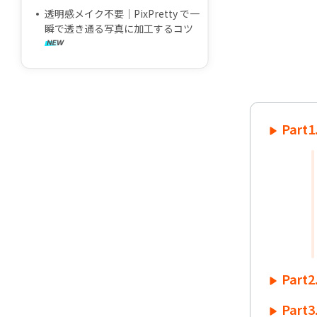
透明感メイク不要｜PixPretty で一
瞬で透き通る写真に加工するコツ
Par
Par
Par