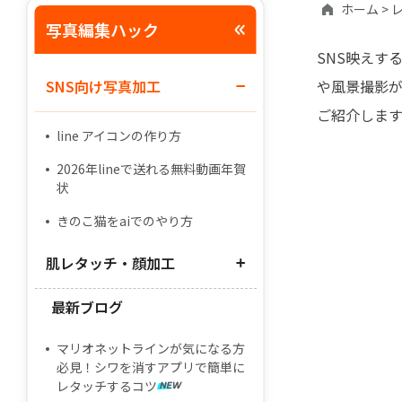
ホーム >
レ
写真編集ハック
SNS映えす
SNS向け写真加工
や風景撮影
ご紹介しま
line アイコンの作り方
2026年lineで送れる無料動画年賀
状
きのこ猫をaiでのやり方
肌レタッチ・顔加工
最新ブログ
肌 補正 アプリ
腕を細くするアプリ
マリオネットラインが気になる方
必見！シワを消すアプリで簡単に
ニキビ 消す アプリ
レタッチするコツ