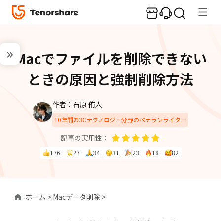
Macでファイルを削除できない
ときの原因と強制削除方法
作者：石原 侑人
10年間の3Cテクノロジー分野のベテランライター
記事の実用性：
176
27
34
31
23
18
82
ホーム >
Macデータ削除 >