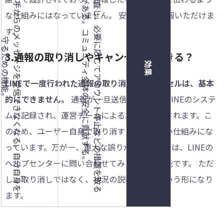
L
I
N
E
運
営
側
が
調
査
し
、
必
要
に
応
じ
て
ア
カ
ウ
ン
ト
停
止
な
ど
の
措
置
を
取
る
能
性
が
あ
る
。
コ
ミ
ュ
ニ
テ
ィ
全
体
の
安
全
に
貢
献
す
る
ブ
ロ
ッ
ク
し
た
相
手
か
ら
の
メ
ッ
セ
ー
ジ
を
受
信
で
き
な
く
な
る
。
自
分
自
身
を
る
た
め
の
機
能
可
。
な仕組みにはなっていません。 安心してお通報いただけま
す。
守
。
︎3.通報の取り消しやキャンセルはできる？
効果
LINEで一度行われた通報の取り消しやキャンセルは、基本
的にできません。
通報が一旦送信されると、LINEのシステ
ムに記録され、運営チームによる調査が開始されます。こ
のため、ユーザー自身で取り消すことは難しい仕組みにな
っています。万が一、重大な誤りがあった場合は、LINEの
ヘルプセンターに問い合わせてみることも可能です。 ただ
し、取り消しではなく、状況の説明をするという形になり
ます。