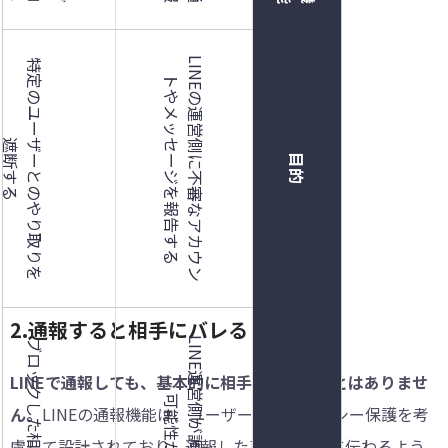
L
I
N
E
の
運
営
側
に
不
審
な
ア
カ
ウ
ン
や
メ
ッ
セ
ー
ジ
を
報
告
す
特
定
の
ユ
ー
ー
と
の
や
り
取
り
を
断
す
ト
る
ザ
遮
る
目的
︎2.通報すると相手にバレる？
LINEで通報しても、基本的に相手にバレることはありませ
ん。
LINEの通報機能は、ユーザーのプライバシー保護を考
慮して設計されており、通報した事実が相手に伝わるよう