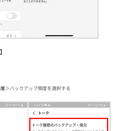
け】
頻度
＞バックアップ頻度を選択する