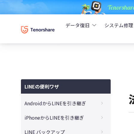
データ復旧
システム修理
UltData - iPhoneデ
Rei
UltData - Android
ReiB
UltData - LINEデータ
LINEの便利ワザ
Tune
UltData - WhatsAp
AndroidからLINEを引き継ぎ
Wind
4DDiG - Windowsデ
【完全ガイド】AndroidからiPhoneへLINE
iPhoneからLINEを引き継ぎ
トーク履歴を引き継ぐ裏ワザ
4DDiG - Macデータ復
【PC不要】iPhoneのクイックスタートで
LINE バックアップ
【初心者必見！】14日以上のLINEトーク履