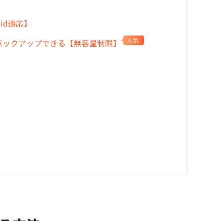
oid適応】
NE写真をバックアップできる【無容量制限】
人気