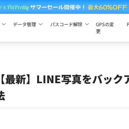
データ管理
パスコード解除
GPSの変
更
ータ復元
iCareFone - LINEデータ転送
Boot - iOS不具合修復
4uKey - iPhoneパスコード解
iOS 26
データ復元
iCareFone - iPhoneデータ転送
iOS 26
oot - Android不具合修復
4MeKey - アクティベーシ
【最新】LINE写真をバッ
復元
sCare - iTunes不具合修復
iCareFone - AndroidとiOS間でデータ転送
4uKey - iOSパスワード管理
法
pデータ復元
ows Boot Genius
iCareFone - WhatsAppデータ転送
4uKey - Android画面ロック
ータ復元
Phone Mirror - 携帯画面ミラーリング
4uKey - iTunesバックア
元
iCareFone - LINEデータ転送 App