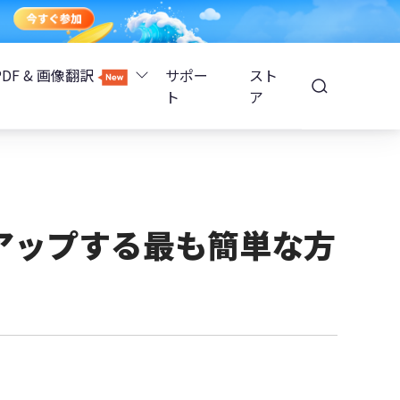
PDF & 画像翻訳
サポー
スト
ト
ア
Image Translator - AI画像翻訳
除
iOS 26
Tenorshare PDNob - AI PDF編集
高精度OCR
ョンロック解除
クアップする最も簡単な方
PDNobオンライン
解除
NotebookLMスライド編集
ップ暗号化を解除
Tenoshare PixPretty - AIポートレート編集