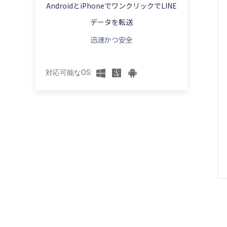
iPhoneのLINEのトーク履歴をPCから復元
AndroidとiPhoneでワンクリックでLINE
【徹底解説】LINEアルバムが「一時的なエ
【便利裏ワザ】iPhoneでLINEの送信取り
する
AndroidでLINEのトーク履歴をバックアッ
ラー」が出た場合の原因と対策
消しされたメッセージを見る方法
データを転送
プできない場合の対処法
AndroidのLINEのトーク履歴を復元できな
【iPhone・Android】LINEで友達追加がで
迅速かつ安全
LINE通話中に着信がきたらどうなる？LINE
い場合の対処法
iCloudでLINEのトークをバックアップ&復
きない場合の原因と対処法
通話の仕組みと対処法を徹底解説
元する
【iPhone・Android】LINEの動画・写真を
LINEマンガのコインを無料でゲットする方
対応可能なOS:
【Android版】LINEトークの自動バックア
保存できない時の原因と解決策
法と注意点をまとめ
ップが毎日なのにされていない？対処法を
【iOS18・iPhone16対応】 LINEが「読み
紹介する
【LINE便利ウザ】LINEで煩わしい広告を非
込み中」で動かない場合の解決策
表示する方法
【最新】LINE写真をバックアップする最も
【徹底解明】iPhone・iPadにLINEがイン
簡単な方法
LINEが乗っ取られたらどうなる？確認方法
ストールできない時の原因と対処方法
と防止対策をご紹介する
【無料】iPhoneのLINEのトーク履歴をバ
【検証済み】LINE 引き継ぎqrコードが出な
ックアップするやり方
【2025年最新版】LINEアルバムの転送方
い・使えない場合の対処方法
法を徹底解説！
【2025年最新】無料でLINEのトーク履歴
【LINE引き継ぎ失敗】iPhone・Android・
をバックアップする方法【iTunes・
【iPhone・Android】LINEの受信が遅い原
PCでLINEにログインできない場合の原因
iCloud・ソフト】
因は？対処法を解説！
と対処法
LINEバックアップできない！「正常に処理
LINEで相手とのトーク履歴を削除する裏ワ
LINE通話・電話中、相手に声が聞こえない
できませんでした」エラーが出た場合の修