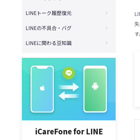
LINEデータを簡単に移行！
歴をAndroidからiPhoneに引き継ぎ！
4DDiG - 動画修復
【解決済み】iPhoneでLINEのトークがバ
LINEトーク履歴復元
L
【全面解説】電話番号変更する際に、LINE
iPadからiPadへLINEのトーク履歴を引き継
ックアップできない・進まない場合への解
アカウントとトーク履歴を引き継ぐ方法
失
ぎする裏ワザ［14日以上のトーク履歴］
決策
LINEのトーク履歴をPCから復元する裏ワ
LINEの不具合・バグ
【超簡単！】機種変更際、iPhoneから新し
ザ【Android/iPhone両対応】
す
同一端末でLINEの電話番号のみ変更して、
【iPhone】LINEで不明なエラーが発生し
いiPhoneにLINEを引き継ぎする方法
LINE引き継ぎできるの？以前の端末がない
LINEデータを引き継ぎする方法
LINEに関わる豆知識
てバックアップできない場合の対処法
【2025年最新】LINEトーク履歴復元アプ
場合への対策【2025年版】
Apple IDを変更するとき、LINEのトーク履
リ五つをご紹介する
iCareFone for LINE 使い方、無料版と有料
【iOS18対応】iCloudの容量がいっぱいで
【LINEが重い！】iPhoneでLINEのストレ
歴を引き継ぎする方法
【解決済み】LINE引き継ぎが「読み込み
版の違い【LINE引き継ぎアプリ】
LINEトークのバックアップができない時の
【2025年最新】LINEを再インストールし
ージ容量を減らす効果的な方法
中」で進まない時の対策を徹底解説
対処法
【機種変更】14日以上のLINEのトーク履歴
た後、トーク履歴を復活させる方法
【完全ガイド】AndroidからAndroidに機
【iPhone・Android】メールをラインに転
をiPhoneからAndroidに移行する方法
【新・旧端末】機種変更際、LINEの引き継
種変更して、LINE引き継ぎする方法
【iPhone】LINEのバックアップが30%で
iPhone・AndroidからLINEのトーク履歴を
送する方法
ぎが失敗した場合への対処方法
止まる原因と対処法
［iPhoneからiPhoneへ］14日以上のLINE
復元する裏ワザ
AndroidからiPhoneにLINEのトーク履歴を
【徹底解説】LINE通話で「応答なし」の意
トーク履歴を引き継ぎする裏ワザ
【iOS18にも対応】iPhone・Androidで
移行するソフトをお勧め
【Android編】LINEトーク履歴をバックア
iPhone版のLINEのトーク履歴をPCから復
味は？その原因・ブロックとの関係
LINEを開かないとLINEの通知がこない時の
ップする方法｜Googleドライブ経由
【最新版】LINEのトーク履歴をiPhoneか
元する方法
対処法と原因
LINEでメッセージを既読つけずに読む方法
らiPhone15/16に引き継ぐ裏ワザ
【誰でも簡単】iPadでLINEのトーク履歴を
【iPhone機種変更】LINEのトーク履歴を
｜Androidに対応
【iPhone・Android】LINEがアップデート
バックアップ・復元する方法
どうしても復元したい？復元方法を教えま
できない時の対処法：古いデバイスにも使
LINEのアルバム上限は？毎月LINEアルバム
iCareFone for LINE
しょう！
iCloudを使わないでiPhoneのLINEをバッ
える！
を無制限に増やす３つの方法！
クアップする方法