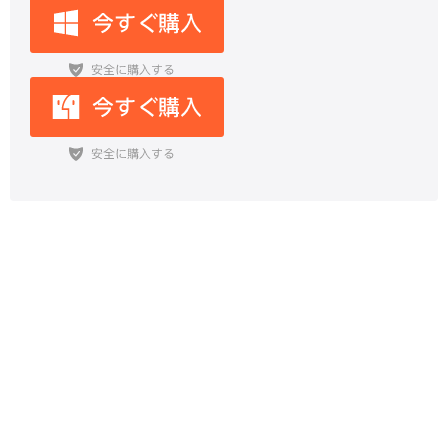
【iOS 18/26 対応】iPhoneの機種
変更でiTunesバックアップから
LINEトーク履歴を復元する方法