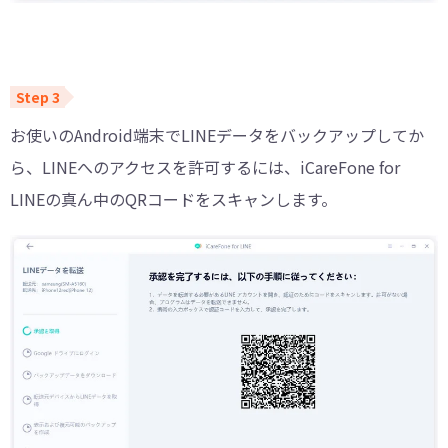
お使いのAndroid端末でLINEデータをバックアップしてか
ら、LINEへのアクセスを許可するには、iCareFone for
LINEの真ん中のQRコードをスキャンします。