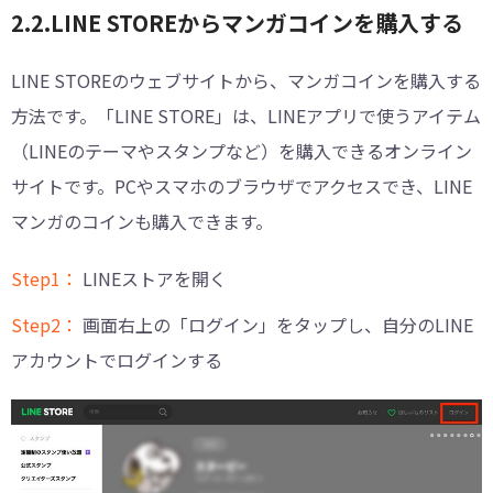
2.2.LINE STOREからマンガコインを購入する
LINE STOREのウェブサイトから、マンガコインを購入する
方法です。「LINE STORE」は、LINEアプリで使うアイテム
（LINEのテーマやスタンプなど）を購入できるオンライン
サイトです。PCやスマホのブラウザでアクセスでき、LINE
マンガのコインも購入できます。
Step1：
LINEストアを開く
Step2：
画面右上の「ログイン」をタップし、自分のLINE
アカウントでログインする