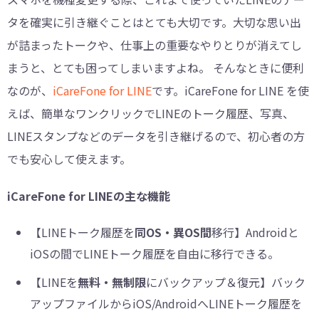
タを確実に引き継ぐことはとても大切です。大切な思い出
が詰まったトークや、仕事上の重要なやりとりが消えてし
まうと、とても困ってしまいますよね。 そんなときに便利
なのが、
iCareFone for LINE
です。iCareFone for LINE を使
えば、簡単なワンクリックでLINEのトーク履歴、写真、
LINEスタンプなどのデータを引き継げるので、初心者の方
でも安心して使えます。
iCareFone for LINEの主な機能
【LINEトーク履歴を
同OS・異OS間
移行】Androidと
iOSの間でLINEトーク履歴を自由に移行できる。
【LINEを
無料・無制限
にバックアップ＆復元】バック
アップファイルからiOS/AndroidへLINEトーク履歴を