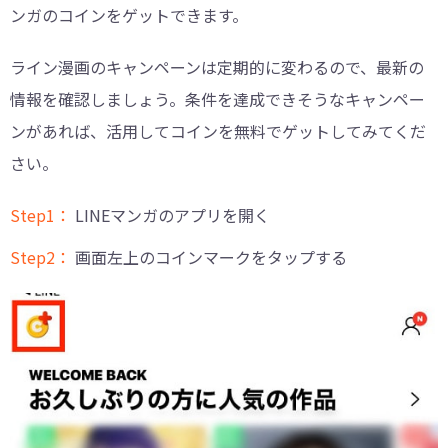
ンガのコインをゲットできます。
ライン漫画のキャンペーンは定期的に変わるので、最新の
情報を確認しましょう。条件を達成できそうなキャンペー
ンがあれば、活用してコインを無料でゲットしてみてくだ
さい。
Step1：
LINEマンガのアプリを開く
Step2：
画面左上のコインマークをタップする