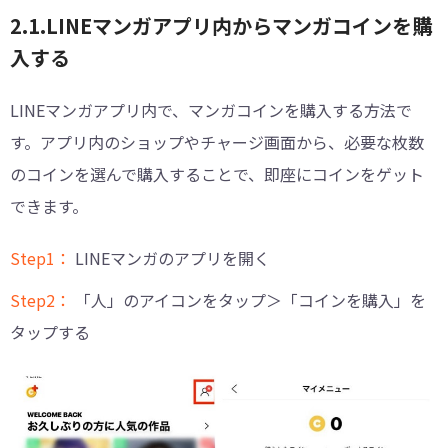
2.1.LINEマンガアプリ内からマンガコインを購
入する
LINEマンガアプリ内で、マンガコインを購入する方法で
す。アプリ内のショップやチャージ画面から、必要な枚数
のコインを選んで購入することで、即座にコインをゲット
できます。
Step1：
LINEマンガのアプリを開く
Step2：
「人」のアイコンをタップ＞「コインを購入」を
タップする