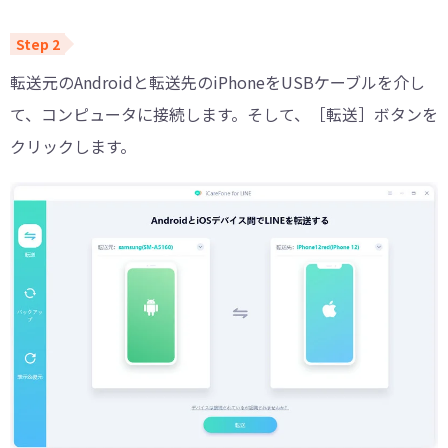
転送元のAndroidと転送先のiPhoneをUSBケーブルを介し
て、コンピュータに接続します。そして、［転送］ボタンを
クリックします。