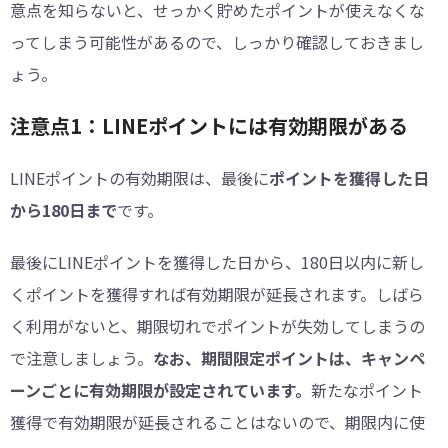
意点を知らないと、せっかく貯めたポイントが使えなくな
ってしまう可能性があるので、しっかり確認しておきまし
ょう。
注意点1：LINEポイントには有効期限がある
LINEポイントの有効期限は、最後に
ポイントを獲得した日
から180日まで
です。
最後にLINEポイントを獲得した日から、180日以内に新し
くポイントを獲得すれば有効期限が延長されます。しばら
く利用がないと、期限切れでポイントが失効してしまうの
で注意しましょう。
なお、期間限定ポイントは、キャンペ
ーンごとに有効期限が設定されています。
新たなポイント
獲得で有効期限が延長されることはないので、期限内に使