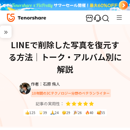
LINEで削除した写真を復元す
る方法｜トーク・アルバム別に
解説
作者：石原 侑人
10年間の3Cテクノロジー分野のベテランライター
記事の実用性：
125
39
24
29
26
40
55