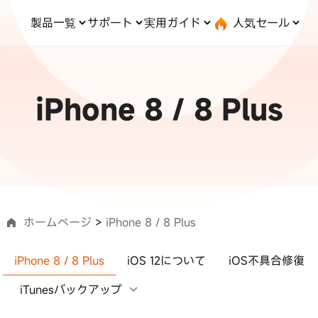
製品一覧
サポート
実用ガイド
人気セール
無料キャンペーン
１個買えば、１個無料！
と転送
iOS システム修復
ードセンター
位置情報変更
UltData-iPhone データ復元
会社概要
記事分類
サポート
iOS27
iOS 27
Android システム修復
UltData-Android データ復元
iPhone 8 / 8 Plus
ndows データ復元
UltData-LINE データ復元
ac データ復元
UltData-WhatsApp データ復元
iPhoneデータ復元
コピー
·位置情報ごまかす
最新版
·家でポケモンを遊ぶ
LINEデータ復元
込み方
·Whoo位置情報をオフ
料体験
実施中
Android データ復元
PDF編集
one」で、LINE・写真・連
動画を見る
ップ＆転送！
iCloudデータ復元
ホームページ
>
iPhone 8 / 8 Plus
iPhone 8 / 8 Plus
iOS 12について
iOS不具合修復
実用ガイド
最も実践的な詳細
iTunesバックアップ