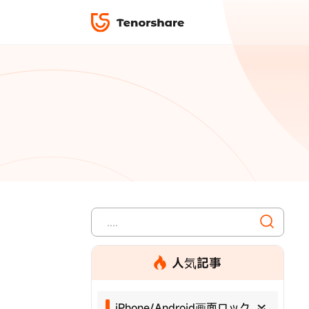
ロック解除と修復
データ復元
ReiBoot-
ダウンロ
修復＆復元
ReiBoot-
4DDiG-Wi
PDF＆AI
4DDiG-M
·iOS 27ダウングレード
·iPhone間 連絡先
無料キャンペーン
·リカバリーモード設定
·iTunes写真復元
データ転送
·「制限を無視」非表示
·iPhone音楽取り
iCareFone
7日間無
パスコード解除
iPhoneバックアップ＆転送ソフト「iCareF
動画ガイド
絡先など20種以上のデータを高速バックア
便利ツール
最も充実したチュートリアル動画をご提供
00
02
35
42
天
時
分
秒
人気記事
iPhone/Android画面ロック