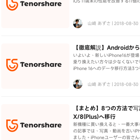
iOS 11端末の性能を改善する11
山崎 あずさ | 2018-08-30
【徹底解説】Androidか
いよいよ、新しいiPhone16が登場
乗り換えたい方々は少なくないでしょ
iPhone 16へのデータ移行方法
山崎 あずさ | 2018-08-30
【まとめ】8つの方法で写真・
X/8(Plus)へ移行
新機種に買い換えると、一番大事
の記事では、写真・動画を古いiPhon
ました。iPhoneユーザーの皆