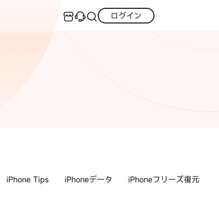
ログイン
センター
実用的なコツ
·iOS 27ダウングレード
iOS不具合修復
GPS変更・偽装
·iPhoneリンゴループ
·消えた写真の復元
iOS 27活用法
iPhoneロック解除
·LINEメッセージの復元
itunes-error
iPhone写真
PDF変換
iPhone・Android写真復元
iOS 26活用法
iPhone Tips
iPhoneデータ
iPhoneフリーズ復元
すべて
チュートリアルをご提供