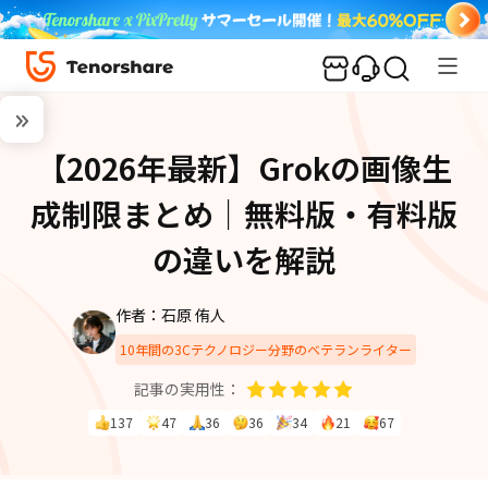
【2026年最新】Grokの画像生
成制限まとめ｜無料版・有料版
の違いを解説
作者：石原 侑人
10年間の3Cテクノロジー分野のベテランライター
記事の実用性：
137
47
36
36
34
21
67