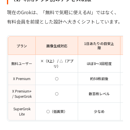
現在のGrokは、「無料で気軽に使えるAI」ではなく、
有料会員を前提とした設計へ大きくシフトしています。
1日あたりの目安上
1
プラン
画像生成対応
限
×（X上） / △（アプ
無料ユーザー
ほぼ0〜3回程度
リ）
X Premium
○
約50枚前後
X Premium+
○
数百枚レベル
/ SuperGrok
SuperGrok
○（低画質）
少なめ
Lite