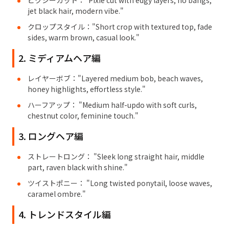
ピクシーカット："Pixie cut with edgy layers, no bangs,
jet black hair, modern vibe."
クロップスタイル："Short crop with textured top, fade
sides, warm brown, casual look."
2. ミディアムヘア編
レイヤーボブ："Layered medium bob, beach waves,
honey highlights, effortless style."
ハーフアップ： "Medium half-updo with soft curls,
chestnut color, feminine touch."
3. ロングヘア編
ストレートロング： "Sleek long straight hair, middle
part, raven black with shine."
ツイストポニー： "Long twisted ponytail, loose waves,
caramel ombre."
4. トレンドスタイル編