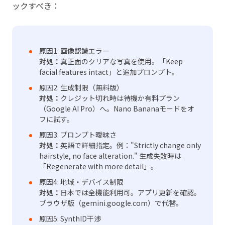
ックすべき：
原因1: 画像認識エラー
対処：
真正面のクリアな写真を使用。「Keep
facial features intact」と追加プロンプト。
原因2: 生成制限（無料版）
対処：
クレジット切れ時は待機か有料プラン
（Google AI Pro）へ。Nano Bananaモードをオ
フに試す。
原因3: プロンプト曖昧さ
対処：
英語で詳細指定。例："Strictly change only
hairstyle, no face alteration." 生成失敗時は
「Regenerate with more detail」。
原因4: 地域・デバイス制限
対処：
日本では全機能利用可。アプリ更新を確認。
ブラウザ版（gemini.google.com）で代替。
原因5: SynthID干渉