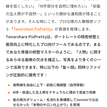
線を低くしたい」「M字部分を自然に埋めたい」「前髪
の生え際が不自然…」といった微妙な違和感が残ること
があります。そんな時にこそ、プロ仕様の人像精修ソフ
ト「
Tenorshare PixPretty
」が真価を発揮します。
Tenorshare PixPrettyは、ポートレートの精密修整と
画質向上に特化したプロ向けツールである点です。まる
であなた専属の修整マスターのように、「人物」に関す
るあらゆる画像の欠点を補正し、写真をより多くのシー
ンで活用できます。特に以下の「髪＋顔」同時リファイ
ンが圧倒的に優秀です：
発際線を自由に上下・前後に微調整（自然移動）
M字・後退した生え際をナチュラルに埋めて若返り効果
髪の根元ボリューム・毛流れを再構築してGeminiでは出
せなかった「本物のサロン仕上がり」を実現