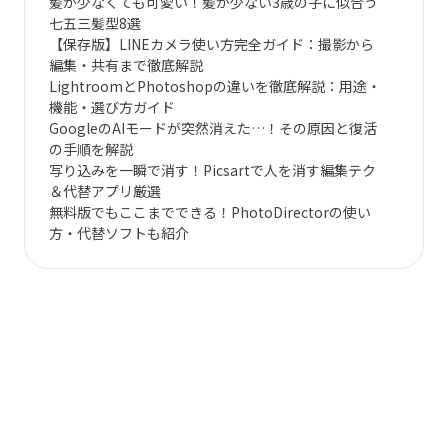
髪が少なくても可愛い！髪が少ない3歳の子に似合う
七五三髪型8選
【保存版】LINEカメラ使い方完全ガイド：撮影から
編集・共有まで徹底解説
LightroomとPhotoshopの違いを徹底解説：用途・
機能・選び方ガイド
GoogleのAIモードが突然消えた…！その原因と復活
の手順を解説
写り込みを一瞬で消す！Picsartで人を消す編集テク
＆代替アプリ厳選
無料版でもここまでできる！PhotoDirectorの使い
方・代替ソフトも紹介