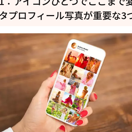
rt1：アイコンひとつでここまで
⑤韓国風・SNS映えする色味にしたい→PixPrettyのAIカラーマッチ
タプロフィール写真が重要な3
t4：意外と見落とす！インスタアイコンを選ぶ際の注意点
①「小さな丸」で見えるかが最重要
②加工のやりすぎは逆効果
③発信内容とアイコンがチグハグだと離脱される
④著作権・肖像権の侵害は一発アウト