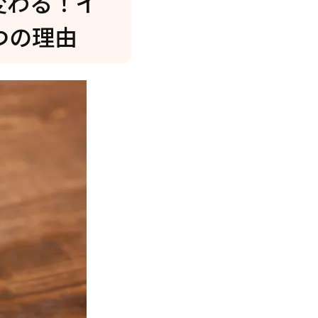
変わる！イ
が最強
つの理由