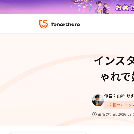
ロック解除と修復
データ復元
ReiBoot-
ダウンロ
修復＆復元
ReiBoot-
インス
4DDiG-Wi
PDF＆AI
4DDiG-M
·iOS 27ダウングレード
·iPhone間 連絡
無料キャンペーン
ゃれで
·リカバリーモード設定
·iTunes写真復元
データ転送
·「制限を無視」非表示
·iPhone音楽取り
iCareFone
7日間無料
パスコード解除
作者：山崎 あ
iPhoneバックアップ＆転送ソフト「iCareF
動画ガイド
便利ツール
10年間の3Cテ
絡先など20種以上のデータを高速バックア
最も充実したチュートリアル動画をご提供
最新更新日: 2026-08-
00
02
35
40
天
時
分
秒