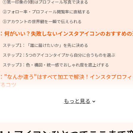
①第一印象の9割はプロフィール写真で決まる
②フォロー率・プロフィール閲覧率に直結する
③アカウントの世界観を一瞬で伝えられる
t2：何がいい？失敗しないインスタアイコンのおすすめ
ステップ1：「誰に届けたいか」を先に決める
ステップ2：5つのアイコンタイプから自分に合うものを選ぶ
ステップ3：色・構図・統一感でおしゃれ度を底上げする
t3："なんか違う"はすべて加工で解決！インスタプロフ
げるコツ
①顔がむくんで見える→輪郭を"ほんの少しだけ"シャープに
もっと見る
②背景がごちゃごちゃ→ぼかし一発で主役を引き立てる
③暗く写ってしまった→明るさ＋トーン補正で健康的に
④画質が粗い→AI高画質化ツールで一気にリカバリー