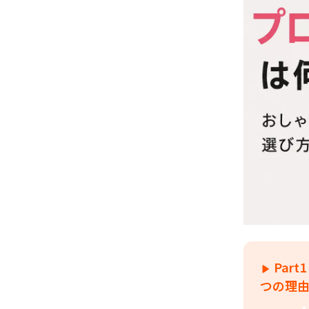
Par
つの理