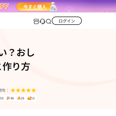
ログイン
センター
実用的なコツ
い？おし
·iOS 27ダウングレード
iOS不具合修復
GPS変更・偽装
·iPhoneリンゴループ
と作り方
iOS 27活用法
iPhoneロック解除
·消えた写真の復元
·LINEメッセージの復元
itunes-error
iPhone写真
PDF変換
iPhone・Android写真復元
用性：
iOS 26活用法
50
46
26
53
すべて