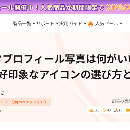
製品一覧
サポート
実用ガイド
人気セール
無料キャンペーン
１個買えば、１個無料！
と転送
iOS システム修復
ードセンター
位置情報変更
UltData-iPhone データ復元
会社概要
記事分類
サポート
iOS27
iOS 27
Android システム修復
UltData-Android データ復元
タプロフィール写真は何がい
ndows データ復元
UltData-LINE データ復元
ac データ復元
UltData-WhatsApp データ復元
iPhoneデータ復元
先コピー
·位置情報ごまかす
最新版
好印象なアイコンの選び方
·家でポケモンを遊ぶ
LINEデータ復元
込み方
·Whoo位置情報をオフ
体験
実施中
Android データ復元
PDF編集
ずさ
one」で、LINE・写真・連
記事の実
動画を見る
iCloudデータ復元
クノロジー分野のベテランライター
ップ＆転送！
121
49
19
07
実用ガイド