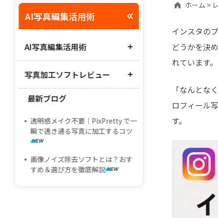
ホーム >
レ
AI写真編集活用術
インスタの
AI写真編集活用術
どうかを決
れています。
写真加工ソフトレビュー
AIで自分の顔の異性Verに変換
「なんとな
Geminiで年賀状を作成
最新ブログ
Lightroomの使い方・代替方法
ロフィール
Nano Banana ProでLINEスタンプ
PhotoDirectorの使い方・代替ソ
を作成
す。
透明感メイク不要｜PixPretty で一
フト
瞬で透き通る写真に加工するコツ
LightroomとPhotoshopの違いを
徹底解説
画像ノイズ除去ソフトとは？おす
すめ＆選び方を徹底解説