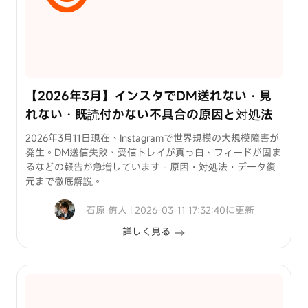
裏
ワ
ザ
iPhone
パ
【2026年3月】インスタでDM送れない・見
ス
れない・既読付かない不具合の原因と対処法
コ
ー
2026年3月11日現在、Instagramで世界規模の大規模障害が
ド
発生。DM送信失敗、受信トレイが真っ白、フィードが固ま
るなどの報告が急増しています。原因・対処法・データ復
を
元まで徹底解説。
忘
位
れ
置
石原 侑人 | 2026-03-11 17:32:40に更新
た
情
詳しく見る
場
報
合
変
の
更
解
方
除