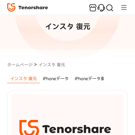
人
気
記
インスタ 復元
事
iPhone/Android
画面ロック解除
iPhone
>
ホームページ
インスタ 復元
画
面
インスタ 復元
iPhoneデータ
iPhoneデータ復元
iPhone写
ロ
ッ
ク
を
解
除
す
る