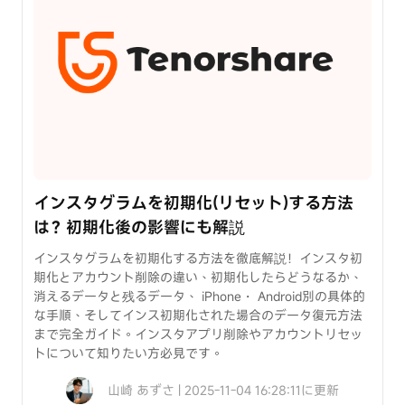
法
裏
ワ
ザ
Android
画
面
ロ
ッ
インスタグラムを初期化(リセット)する方法
ク
は？初期化後の影響にも解説
を
解
インスタグラムを初期化する方法を徹底解説！インスタ初
除
期化とアカウント削除の違い、初期化したらどうなるか、
消えるデータと残るデータ、 iPhone・ Android別の具体的
な手順、そしてインス初期化された場合のデータ復元方法
まで完全ガイド。インスタアプリ削除やアカウントリセッ
トについて知りたい方必見です。
山崎 あずさ | 2025-11-04 16:28:11に更新