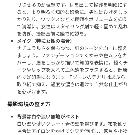
リさせるのが理想です。耳を出して輪郭を明確にす
ると、より明るく知的な印象に。男性はひげをしっ
かり剃り、ワックスなどで寝癖やボリュームを抑え
て清潔に。女性はスタイリング剤で軽く固めて乱れ
を防ぎ、撮影直前に鏡で確認を。
メイク（特に女性の場合）
ナチュラルさを保ちつつ、肌のトーンを均一に整え
ましょう。ファンデーションでくすみや色ムラをカ
バーし、眉をしっかり描いて知的な表情に。軽くチ
ークやリップを入れて血色感をプラスすると、健康
的で好印象になります。Tゾーンのテカリはあぶら
取り紙で抑え、過度な濃さは避けて自然な仕上がり
を心がけます。
撮影環境の整え方
背景は白や淡い無地がベスト
白い壁や薄いグレー・青の壁を選びます。布を使う
場合はアイロンをかけてシワを伸ばし、家具や小物