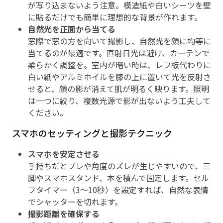
が写り込まないよう注意。模造紙や白いシーツを壁
に貼るだけでも簡単に理想的な背景が作れます。
自然光を正面から当てる
窓際で窓の方を向いて撮影し、自然光を顔に均等に
当てるのが最適です。直射日光は避け、カーテンで
柔らかく調整を。室内が暗い時は、レフ板代わりに
白い紙やアルミホイルを膝の上に置いて光を反射さ
せると、顔の影が消えて肌が明るく映ります。照明
は一つに絞り、複数光源で影が出ないよう工夫して
ください。
スマホのセッティングと撮影テクニック
スマホを安定させる
手持ちだとブレや角度のズレが生じやすいので、三
脚やスマホスタンド、本を積んで固定します。セル
フタイマー（3〜10秒）を設定すれば、自然な表情
でシャッターを切れます。
撮影距離を確保する