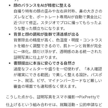
顔のバランスをAIが精密に整える
自撮り特有の顔の歪みや左右非対称、鼻の大きさの
ズレなどを、ポートレート専用AIが自動で黄金比に
近づけて修正。スタジオでプロに撮ってもらったよ
うな整った顔立ちになります。
背景と顔の調和が抜群で清透感が出る
背景除去の精度が高く、色温度・明度・コントラス
トを細かく調整できるので、肌トーンと背景が完全
に一体化。顔だけ浮かず、透明感のある統一された
証明写真に仕上がります。
書類提出に本当に安心できる自然さ
過度なフィルターや盛りを一切使わず、「本人確認
が確実にできる範囲」で美しく整える設計。パスポ
ート、就活、ビザ、マイナンバーカードなど厳しい
審査の場面でも違和感なく使えます。
こうした点から、証明写真をスマホ撮影→PixPrettyで
仕上げるという組み合わせは、就職活動・公的申請など