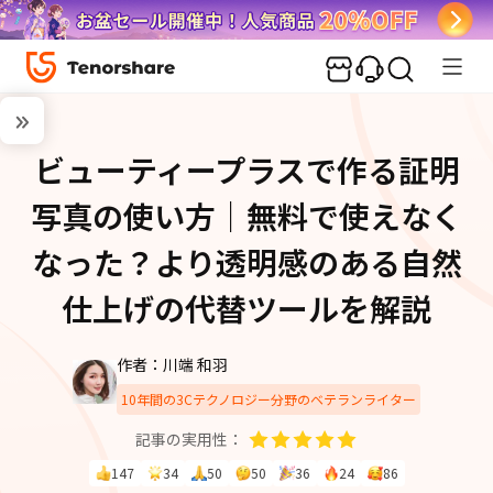
ビューティープラスで作る証明
写真の使い方｜無料で使えなく
なった？より透明感のある自然
仕上げの代替ツールを解説
作者：川端 和羽
10年間の3Cテクノロジー分野のベテランライター
記事の実用性：
147
34
50
50
36
24
86