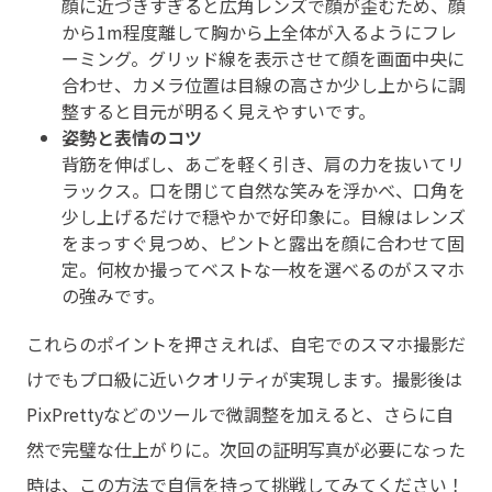
顔に近づきすぎると広角レンズで顔が歪むため、顔
から1m程度離して胸から上全体が入るようにフレ
ーミング。グリッド線を表示させて顔を画面中央に
合わせ、カメラ位置は目線の高さか少し上からに調
整すると目元が明るく見えやすいです。
姿勢と表情のコツ
背筋を伸ばし、あごを軽く引き、肩の力を抜いてリ
ラックス。口を閉じて自然な笑みを浮かべ、口角を
少し上げるだけで穏やかで好印象に。目線はレンズ
をまっすぐ見つめ、ピントと露出を顔に合わせて固
定。何枚か撮ってベストな一枚を選べるのがスマホ
の強みです。
これらのポイントを押さえれば、自宅でのスマホ撮影だ
けでもプロ級に近いクオリティが実現します。撮影後は
PixPrettyなどのツールで微調整を加えると、さらに自
然で完璧な仕上がりに。次回の証明写真が必要になった
時は、この方法で自信を持って挑戦してみてください！