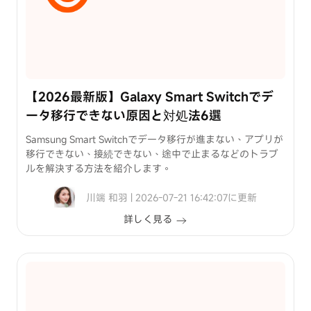
裏
ワ
ザ
iPhone
パ
【2026最新版】Galaxy Smart Switchでデ
ス
ータ移行できない原因と対処法6選
コ
ー
Samsung Smart Switchでデータ移行が進まない、アプリが
ド
移行できない、接続できない、途中で止まるなどのトラブ
ルを解決する方法を紹介します。
を
忘
位
川端 和羽 | 2026-07-21 16:42:07に更新
れ
置
詳しく見る
た
情
場
報
合
変
の
更
解
方
除