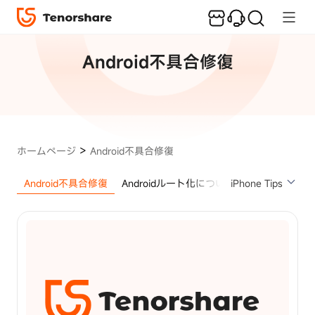
人
気
記
Android不具合修復
事
iPhone/Android
画面ロック解除
iPhone
>
ホームページ
Android不具合修復
画
面
Android不具合修復
Androidルート化について
iPhone Tips
iPhone初期化
ロ
ッ
ク
を
解
除
す
る