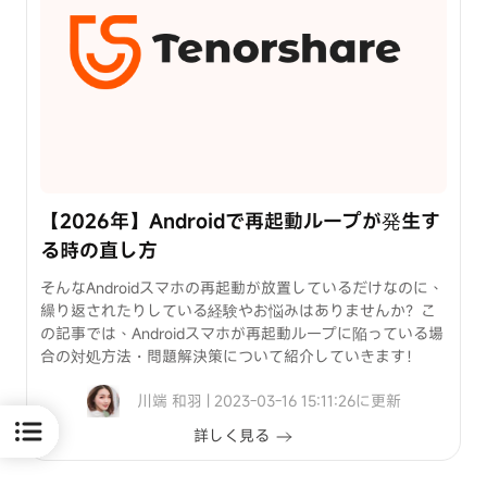
法
裏
ワ
ザ
Android
画
面
ロ
【2026年】Androidで再起動ループが発生す
ッ
ク
る時の直し方
を
そんなAndroidスマホの再起動が放置しているだけなのに、
解
繰り返されたりしている経験やお悩みはありませんか？こ
除
の記事では、Androidスマホが再起動ループに陥っている場
合の対処方法・問題解決策について紹介していきます！
川端 和羽 | 2023-03-16 15:11:26に更新
詳しく見る