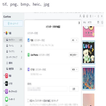
tif、png、bmp、heic、jpg