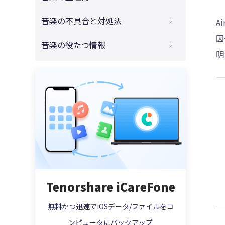
楽をMP3に無料変換する方法
入れる方法まとめ
4DDiG - 動画修復
iPhoneミュージックを削除する方法まとめ
音楽の不具合と対処法
A
【安全・高速】M4AをMP3に変換フリーソ
【完全ガイド】iTunesからiPhoneに曲を
【複数選択·一括】
フトとアプリ紹介
因
入れる方法！入らない時の対処法も紹介！
【2025年9選】iTunesからiPhoneに曲が
音楽の役たつ情報
iPhone/iPad/iPodの音楽をPCにバックア
【完全ガイド】MACでM4AをMP3に変換す
入らない場合原因と対策
明
【無料・簡単】iPhoneの音楽をパソコンに
ップする二つのやり方
る方法
【いつでも楽しむ！】Apple Musicをオフ
取り込む方法まとめ
解決！「iCloudミュージックライブラリは
iTunesなしでiPhone・iPodの音楽をバッ
ラインで再生する方法
【最新】Apple Musicの音楽をダウンロー
オンです」でiPhoneと同期できない時の対
【最新6選】iTunesを使わずにiPhoneに音
クアップする方法
ドしてMP3で保存する方法
処法
【2025最新】アップルミュージックの曲を
楽を入れる方法
iPhoneミュージックを削除する方法をまと
MP3に変換するソフト|無料
M4A MP3 変換｜M4AとMP3の違い及び変換
「この曲が同期されていないデバイスがあ
iTunes以外にパソコンからiPhoneに音楽
めます！【複数選択·一括】
方法
ります」エラーの対処法
を入れる方法
重複したiTunes曲·音楽が発生する原因と
【最新】MacからiPhoneに音楽を入れる方
解決策をご解説
法まとめ
MacでiPodの音楽・曲を取り出してiTunes
【2025最新】iPhoneの音楽をUSBに取り
に入れるやり方
Tenorshare iCareFone
込む方法
Apple Musicが再生停止中になり、iPhone
【2025最極】パソコンからiphone 15/16
無料かつ迅速でiOSデータ/ファイルをコ
音楽を再生できない場合の解決方法
に音楽を入れるやり方
ンピュータにバックアップ