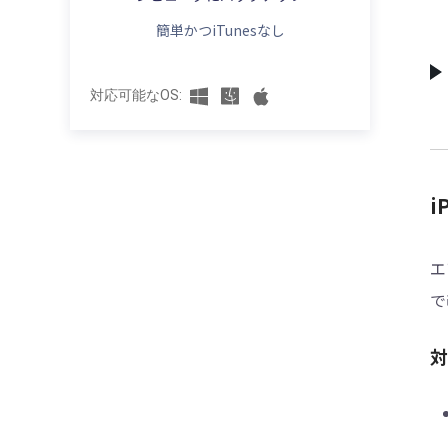
【10選】Apple musicの音楽が再生できな
【9選】古いiPhoneからiPhoneに音楽を転
い原因と対処方法まとめ
簡単かつiTunesなし
送する方法
iTunesでミュージックを取り込めず不明な
【iPad音楽の入れ方】iTunes以外でiPadに
エラー（-42018）が出た時の対処法
音楽を取り込む方法
対応可能なOS:
機種変更でiPhoneから音楽が消えた原因と
機種変更でiPhoneからiPhone 15/16に音
対処法
楽を移行する方法
iTunesにCDから取り込んだ曲・音楽を復
iPhoneの曲を削除せずにiTunesから音楽
元する対処法
i
を同期する方法
Apple Musicでダウンロードした音楽・曲
CDの曲をiPhoneに取り込みたい場合の対
が消えた時の対処法
策
エ
iPhoneとiTunes 同期で音楽・曲が消えた
で
【重複項目抽出】iPhoneからiTunesへ音
原因と対策
楽を入れる方法
iPhoneの削除したミュージックを復元する
対
やり方
iTunesで音楽・曲が同期できない時の対処
法