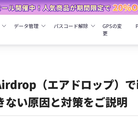
データ管理
パスコード解除
GPSの変
更
ータ復元
iCareFone - LINEデータ転送
Boot - iOS不具合修復
4uKey - iPhoneパスコード解
iOS 26
データ復元
iCareFone - iPhoneデータ転送
iOS 26
oot - Android不具合修復
4MeKey - アクティベーシ
Airdrop（エアドロップ）で
復元
sCare - iTunes不具合修復
iCareFone - AndroidとiOS間でデータ転送
4uKey - iOSパスワード管理
きない原因と対策をご説明
pデータ復元
ows Boot Genius
iCareFone - WhatsAppデータ転送
4uKey - Android画面ロック
ータ復元
Phone Mirror - 携帯画面ミラーリング
4uKey - iTunesバックア
元
iCareFone - LINEデータ転送 App