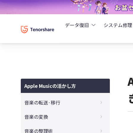
データ復旧
システム修理
UltData - iPhoneデ
Rei
UltData - Android
ReiB
UltData - LINEデータ
Apple Musicの活かし方
Tune
UltData - WhatsAp
音楽の転送·移行
Wind
4DDiG - Windowsデ
【超簡単！】音楽CDをiPhoneスマホに取
音楽の変換
り込む方法３つ
4DDiG - Macデータ復
【最新】iPhoneスマホでApple Musicの音
音楽の整理術
【徹底解説】パソコンからiPhoneに音楽を