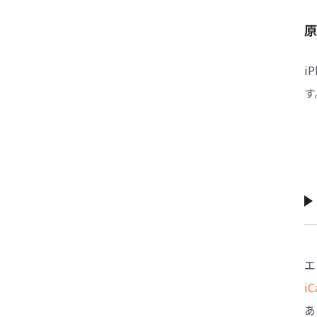
原
i
す
エ
iC
あ