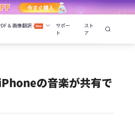
PDF & 画像翻訳
サポー
スト
ト
ア
Image Translator - AI画像翻訳
除
iOS 26
Tenorshare PDNob - AI PDF編集
高精度OCR
ョンロック解除
iPhoneの音楽が共有で
PDNobオンライン
解除
NotebookLMスライド編集
ップ暗号化を解除
Tenoshare PixPretty - AIポートレート編集