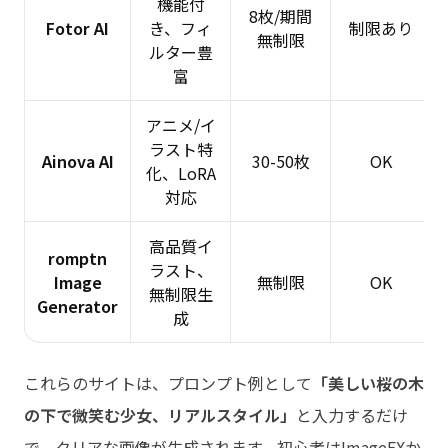
機能付
8枚/期間
Fotor AI
き、フィ
制限あり
無制限
ルター豊
富
アニメ/イ
ラスト特
Ainova AI
30-50枚
OK
化、LoRA
対応
高品質イ
romptn
ラスト、
Image
無制限
OK
無制限生
Generator
成
これらのサイトは、プロンプト例として
「美しい桜の木
の下で微笑む少女、リアルスタイル」
と入力するだけ
で、クリアな画像が生成されます。初心者はImageFXか