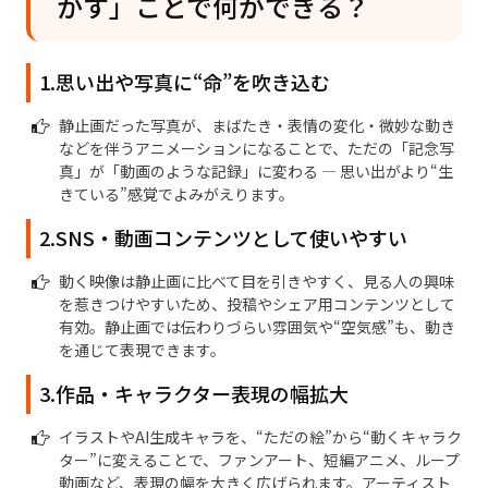
かす」ことで何ができる？
1.思い出や写真に“命”を吹き込む
静止画だった写真が、まばたき・表情の変化・微妙な動き
などを伴うアニメーションになることで、ただの「記念写
真」が「動画のような記録」に変わる — 思い出がより“生
きている”感覚でよみがえります。
2.SNS・動画コンテンツとして使いやすい
動く映像は静止画に比べて目を引きやすく、見る人の興味
を惹きつけやすいため、投稿やシェア用コンテンツとして
有効。静止画では伝わりづらい雰囲気や“空気感”も、動き
を通じて表現できます。
3.作品・キャラクター表現の幅拡大
イラストやAI生成キャラを、“ただの絵”から“動くキャラク
ター”に変えることで、ファンアート、短編アニメ、ループ
動画など、表現の幅を大きく広げられます。アーティスト