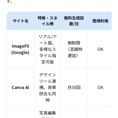
す。
特徴・スタ
無料生成回
サイト名
商用利用
イル例
数/日
リアル/ア
ート風、
無制限
ImageFX
多様なス
（混雑時
OK
(Google)
タイル指
遅延）
定可能
デザイン
ツール連
Canva AI
携、背景
月50回
OK
除去も同
時
写真編集