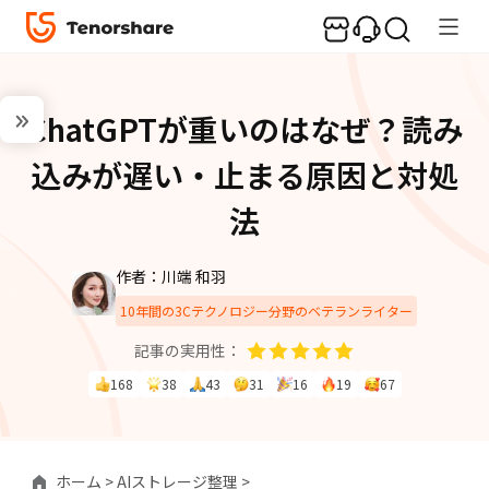
ChatGPTが重いのはなぜ？読み
込みが遅い・止まる原因と対処
法
作者：川端 和羽
10年間の3Cテクノロジー分野のベテランライター
記事の実用性：
168
38
43
31
16
19
67
ホーム >
AIストレージ整理 >