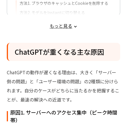
方法1. ブラウザのキャッシュとCookieを削除する
方法2. モデルをInstantに切り替える
方法3. 新しいスレッドに移行する
もっと見る
方法4. ブラウザ拡張機能を無効にする
方法5. VPNをオフにする
ChatGPTが重くなる主な原因
方法6. ピーク時間帯を避ける
方法7. デスクトップアプリまたは別デバイスで試す
ChatGPTが重いまま改善しない場合の
ChatGPTの動作が遅くなる理由は、大きく「サーバー
対処方法【Macユーザー向け】
側の問題」と「ユーザー環境の問題」の2種類に分けら
FAQ：ChatGPTが重いときのよくある
れます。自分のケースがどちらに当たるかを把握するこ
質問
とが、最速の解決への近道です。
原因1. サーバーへのアクセス集中（ピーク時間
帯）