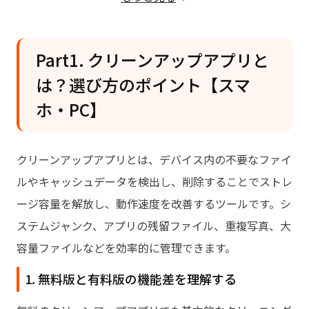
2. CCleaner
3. AVG Cleaner
4. Norton Clean
Part1. クリーンアップアプリと
5. SD Maid（無料版）
は？選び方のポイント【スマ
Part4. 【Windows向け】クリーニング
ホ・PC】
フリーソフト・アプリおすすめ5選
1. CCleaner（Windows）
クリーンアップアプリとは、デバイス内の不要なファイ
2. Wise Disk Cleaner
ルやキャッシュデータを検出し、削除することでストレ
3. BleachBit
ージ容量を解放し、動作速度を改善するツールです。シ
4. 4DDiG Duplicate File Deleter
ステムジャンク、アプリの残留ファイル、重複写真、大
5. Windows 標準「ディスク クリーンアップ」
容量ファイルなどを効率的に管理できます。
Part5. 【Mac向け】無料のクリーンアッ
1. 無料版と有料版の機能差を理解する
プアプリおすすめ5選