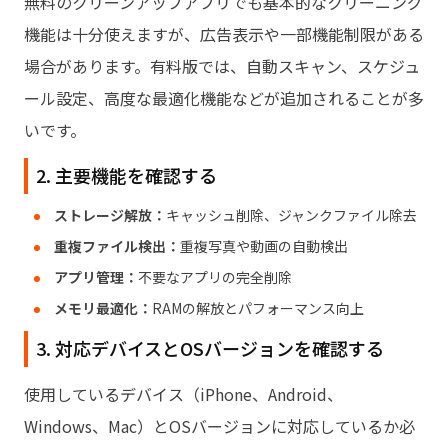
無料のクリーンアップアプリでも基本的なクリーニング
1. Tenorshare Cleamio
機能は十分使えますが、広告表示や一部機能制限がある
2. CleanMyMac（無料スキャン）
場合があります。有料版では、自動スキャン、スケジュ
3. OnyX
ール設定、高度な最適化機能などが追加されることが多
4. CCleaner for Mac
いです。
5. Mac 標準「ストレージ管理」
2. 主要機能を確認する
ストレージ解放：
キャッシュ削除、ジャンクファイル除去
重複ファイル検出：
重複写真や動画の自動検出
アプリ管理：
不要なアプリの完全削除
メモリ最適化：
RAMの解放とパフォーマンス向上
3. 対応デバイスとOSバージョンを確認する
使用しているデバイス（iPhone、Android、
Windows、Mac）とOSバージョンに対応しているか必