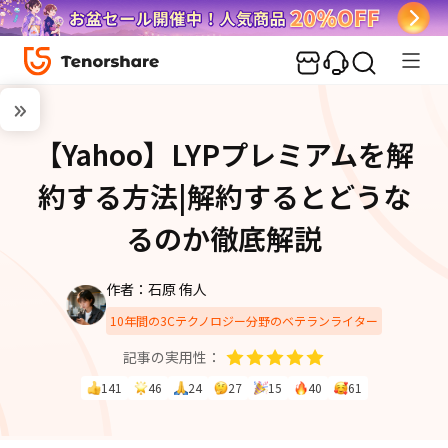
【Yahoo】LYPプレミアムを解
約する方法|解約するとどうな
るのか徹底解説
作者：石原 侑人
10年間の3Cテクノロジー分野のベテランライター
記事の実用性：
141
46
24
27
15
40
61