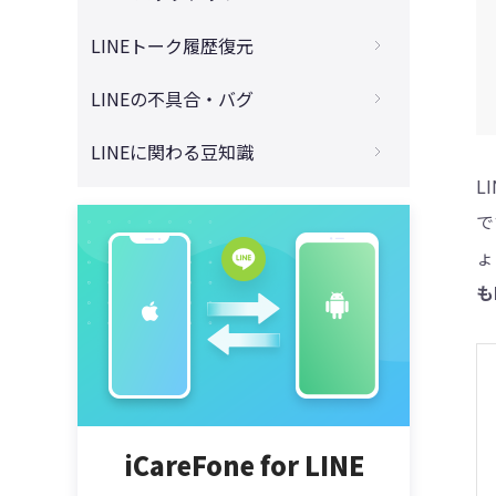
LINEデータを簡単に移行！
歴をAndroidからiPhoneに引き継ぎ！
4DDiG - 動画修復
【解決済み】iPhoneでLINEのトークがバ
LINEトーク履歴復元
【全面解説】電話番号変更する際に、LINE
iPadからiPadへLINEのトーク履歴を引き継
ックアップできない・進まない場合への解
アカウントとトーク履歴を引き継ぐ方法
ぎする裏ワザ［14日以上のトーク履歴］
決策
LINEのトーク履歴をPCから復元する裏ワ
LINEの不具合・バグ
【超簡単！】機種変更際、iPhoneから新し
ザ【Android/iPhone両対応】
同一端末でLINEの電話番号のみ変更して、
【iPhone】LINEで不明なエラーが発生し
いiPhoneにLINEを引き継ぎする方法
LINE引き継ぎできるの？以前の端末がない
LINEデータを引き継ぎする方法
LINEに関わる豆知識
てバックアップできない場合の対処法
【2025年最新】LINEトーク履歴復元アプ
場合への対策【2025年版】
Apple IDを変更するとき、LINEのトーク履
リ五つをご紹介する
L
iCareFone for LINE 使い方、無料版と有料
【iOS18対応】iCloudの容量がいっぱいで
【LINEが重い！】iPhoneでLINEのストレ
歴を引き継ぎする方法
【解決済み】LINE引き継ぎが「読み込み
版の違い【LINE引き継ぎアプリ】
LINEトークのバックアップができない時の
で
【2025年最新】LINEを再インストールし
ージ容量を減らす効果的な方法
中」で進まない時の対策を徹底解説
対処法
【機種変更】14日以上のLINEのトーク履歴
た後、トーク履歴を復活させる方法
【完全ガイド】AndroidからAndroidに機
ょ
【iPhone・Android】メールをラインに転
をiPhoneからAndroidに移行する方法
【新・旧端末】機種変更際、LINEの引き継
種変更して、LINE引き継ぎする方法
【iPhone】LINEのバックアップが30%で
iPhone・AndroidからLINEのトーク履歴を
送する方法
も
ぎが失敗した場合への対処方法
止まる原因と対処法
［iPhoneからiPhoneへ］14日以上のLINE
復元する裏ワザ
AndroidからiPhoneにLINEのトーク履歴を
【徹底解説】LINE通話で「応答なし」の意
トーク履歴を引き継ぎする裏ワザ
【iOS18にも対応】iPhone・Androidで
移行するソフトをお勧め
【Android編】LINEトーク履歴をバックア
iPhone版のLINEのトーク履歴をPCから復
味は？その原因・ブロックとの関係
LINEを開かないとLINEの通知がこない時の
ップする方法｜Googleドライブ経由
【最新版】LINEのトーク履歴をiPhoneか
元する方法
対処法と原因
LINEでメッセージを既読つけずに読む方法
らiPhone15/16に引き継ぐ裏ワザ
【誰でも簡単】iPadでLINEのトーク履歴を
【iPhone機種変更】LINEのトーク履歴を
｜Androidに対応
【iPhone・Android】LINEがアップデート
バックアップ・復元する方法
どうしても復元したい？復元方法を教えま
できない時の対処法：古いデバイスにも使
LINEのアルバム上限は？毎月LINEアルバム
iCareFone for LINE
しょう！
iCloudを使わないでiPhoneのLINEをバッ
える！
を無制限に増やす３つの方法！
クアップする方法