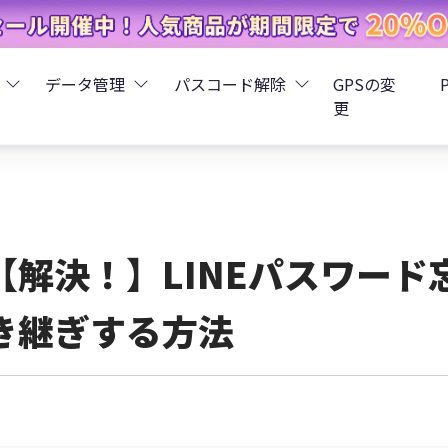
データ管理
パスコード解除
GPSの変
更
ータ復元
iCareFone - LINEデータ転送
Boot - iOS不具合修復
4uKey - iPhoneパスコード解
iOS 26
データ復元
iCareFone - iPhoneデータ転送
iOS 26
oot - Android不具合修復
4MeKey - アクティベーシ
【解決！】LINEパスワード
復元
sCare - iTunes不具合修復
iCareFone - AndroidとiOS間でデータ転送
4uKey - iOSパスワード管理
き継ぎする方法
pデータ復元
ows Boot Genius
iCareFone - WhatsAppデータ転送
4uKey - Android画面ロック
ータ復元
Phone Mirror - 携帯画面ミラーリング
4uKey - iTunesバックア
元
iCareFone - LINEデータ転送 App