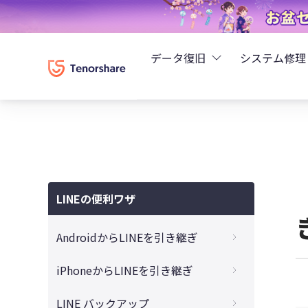
データ復旧
システム修理
UltData - iPhoneデ
Rei
UltData - Android
ReiB
UltData - LINEデータ
LINEの便利ワザ
Tune
UltData - WhatsAp
AndroidからLINEを引き継ぎ
Wind
4DDiG - Windowsデ
【完全ガイド】AndroidからiPhoneへLINE
iPhoneからLINEを引き継ぎ
トーク履歴を引き継ぐ裏ワザ
4DDiG - Macデータ復
【PC不要】iPhoneのクイックスタートで
LINE バックアップ
【初心者必見！】14日以上のLINEトーク履