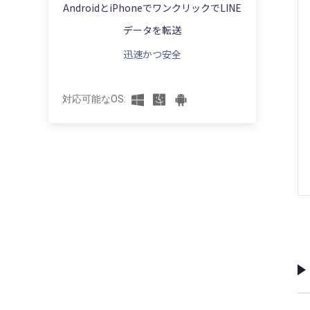
iPhoneのLINEのトーク履歴をPCから復元
AndroidとiPhoneでワンクリックでLINE
【徹底解説】LINEアルバムが「一時的なエ
【便利裏ワザ】iPhoneでLINEの送信取り
する
AndroidでLINEのトーク履歴をバックアッ
ラー」が出た場合の原因と対策
消しされたメッセージを見る方法
データを転送
プできない場合の対処法
AndroidのLINEのトーク履歴を復元できな
【iPhone・Android】LINEで友達追加がで
迅速かつ安全
LINE通話中に着信がきたらどうなる？LINE
い場合の対処法
iCloudでLINEのトークをバックアップ&復
きない場合の原因と対処法
通話の仕組みと対処法を徹底解説
元する
【iPhone・Android】LINEの動画・写真を
LINEマンガのコインを無料でゲットする方
対応可能なOS:
【Android版】LINEトークの自動バックア
保存できない時の原因と解決策
法と注意点をまとめ
ップが毎日なのにされていない？対処法を
【iOS18・iPhone16対応】 LINEが「読み
紹介する
【LINE便利ウザ】LINEで煩わしい広告を非
込み中」で動かない場合の解決策
表示する方法
【最新】LINE写真をバックアップする最も
【徹底解明】iPhone・iPadにLINEがイン
簡単な方法
LINEが乗っ取られたらどうなる？確認方法
ストールできない時の原因と対処方法
と防止対策をご紹介する
【無料】iPhoneのLINEのトーク履歴をバ
【検証済み】LINE 引き継ぎqrコードが出な
ックアップするやり方
【2025年最新版】LINEアルバムの転送方
い・使えない場合の対処方法
法を徹底解説！
【2025年最新】無料でLINEのトーク履歴
【LINE引き継ぎ失敗】iPhone・Android・
をバックアップする方法【iTunes・
【iPhone・Android】LINEの受信が遅い原
PCでLINEにログインできない場合の原因
iCloud・ソフト】
因は？対処法を解説！
と対処法
LINEバックアップできない！「正常に処理
LINEで相手とのトーク履歴を削除する裏ワ
LINE通話・電話中、相手に声が聞こえない
できませんでした」エラーが出た場合の修