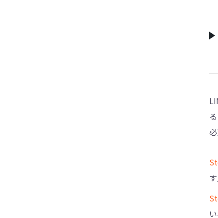
L
る
必
S
す
S
い