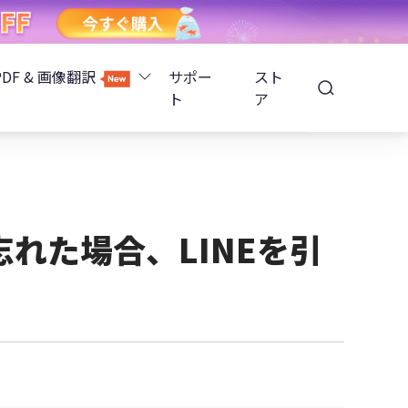
PDF & 画像翻訳
サポー
スト
ト
ア
Image Translator - AI画像翻訳
除
iOS 26
Tenorshare PDNob - AI PDF編集
高精度OCR
ョンロック解除
忘れた場合、LINEを引
PDNobオンライン
解除
NotebookLMスライド編集
ップ暗号化を解除
Tenoshare PixPretty - AIポートレート編集