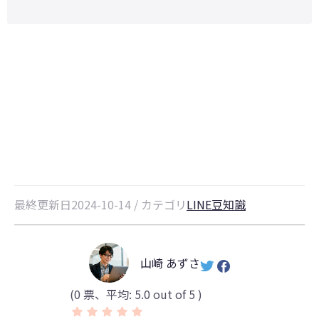
【解決！】LINEが開かない原因と
対処法｜iPhone対応
最終更新日2024-10-14 / カテゴリ
LINE豆知識
山崎 あずさ
(
0
票、平均:
5.0
out of 5 )