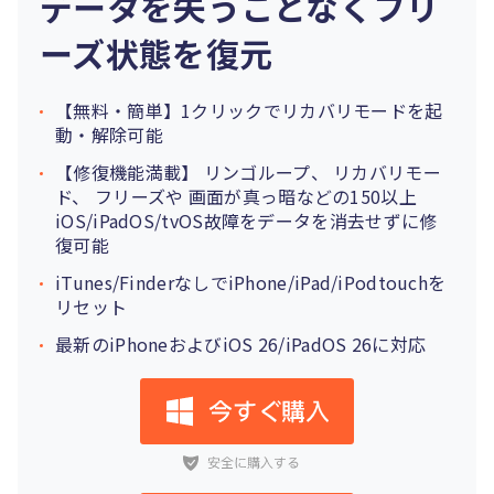
データを失うことなくフリ
ーズ状態を復元
【無料・簡単】1クリックでリカバリモードを起
動・解除可能
【修復機能満載】
リンゴループ
、
リカバリモー
ド
、
フリーズ
や
画面が真っ暗
などの150以上
iOS/iPadOS/tvOS故障をデータを消去せずに修
復可能
iTunes/FinderなしでiPhone/iPad/iPodtouchを
リセット
最新のiPhoneおよびiOS 26/iPadOS 26に対応