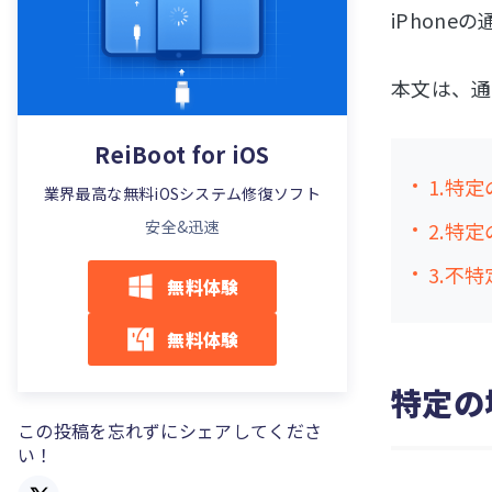
iPhon
本文は、通
ReiBoot for iOS
1.特
業界最高な無料iOSシステム修復ソフト
安全&迅速
2.特
3.不
無料体験
無料体験
特定の
この投稿を忘れずにシェアしてくださ
い！