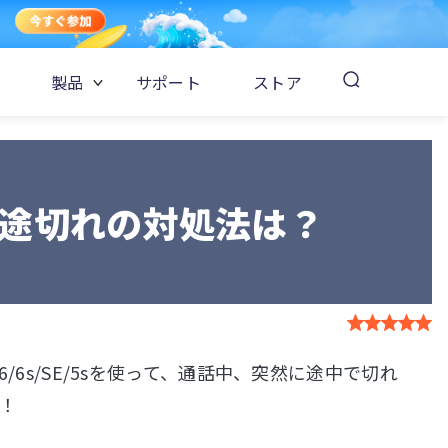
製品
サポート
ストア
通話途切れの対処法は？
)/7/6/6s/SE/5sを使って、通話中、突然に途中で切れ
ね！