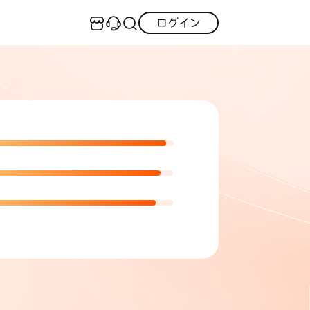
ログイン
センター
実用的なコツ
·iOS 27ダウングレード
iOS不具合修復
GPS変更・偽装
·iPhoneリンゴループ
·消えた写真の復元
iOS 27活用法
iPhoneロック解除
·LINEメッセージの復元
itunes-error
iPhone写真
PDF変換
iPhone・Android写真復元
iOS 26活用法
すべて
チュートリアルをご提供