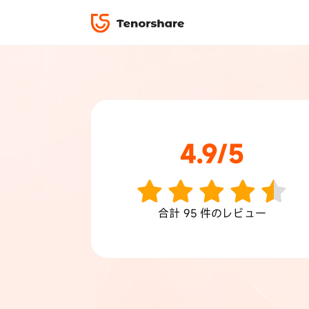
ロック解除と修復
データ復元
ReiBoot-i
ダウンロ
修復＆復元
ReiBoot-An
4DDiG-Win
PDF＆AI
4DDiG-Ma
·iOS 27ダウングレード
·iPhone間 連絡先
無料キャンペーン
·リカバリーモード設定
·iTunes写真復元
4.9/5
データ転送
·「制限を無視」非表示
·iPhone音楽取り
iCareFone
7日間無
パスコード解除
iPhoneバックアップ＆転送ソフト「iCareF
動画ガイド
絡先など20種以上のデータを高速バックア
便利ツール
合計
95
件のレビュー
最も充実したチュートリアル動画をご提供
00
02
35
41
天
時
分
秒