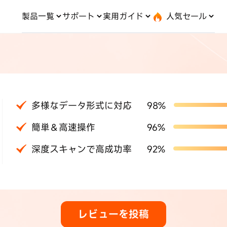
製品一覧
サポート
実用ガイド
人気セール
無料キャンペーン
１個買えば、１個無料！
と転送
OS システム修復
ードセンター
位置情報変更
UltData-iPhone データ復元
会社概要
記事分類
サポート
iOS27
iOS 27
droid システム修復
UltData-Android データ復元
dows データ復元
UltData-LINE データ復元
c データ復元
UltData-WhatsApp データ復元
iPhoneデータ復元
コピー
·位置情報ごまかす
最新版
·家でポケモンを遊ぶ
LINEデータ復元
多様なデータ形式に対応
98%
込み方
·Whoo位置情報をオフ
料体験
実施中
Android データ復元
簡単＆高速操作
96%
PDF編集
one」で、LINE・写真・連
深度スキャンで高成功率
92%
動画を見る
ップ＆転送！
iCloudデータ復元
実用ガイド
最も実践的な詳細
レビューを投稿