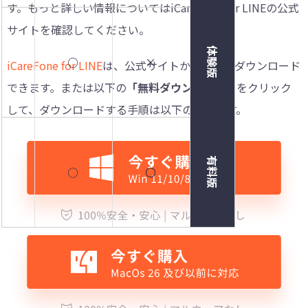
す。もっと詳しい情報についてはiCareFone for LINEの公式
サイトを確認してください。
体験版
○
○
×
iCareFone for LINE
は、公式サイトから無料でダウンロード
できます。または以下の
「無料ダウンロード」
をクリック
して、ダウンロードする手順は以下の通りです。
有料版
○
○
〇