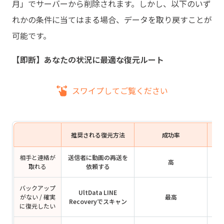
月」でサーバーから削除されます。しかし、以下のいず
れかの条件に当てはまる場合、データを取り戻すことが
可能です。
【即断】あなたの状況に最適な復元ルート
スワイプしてご覧ください
推奨される復元方法
成功率
相手と連絡が
送信者に動画の再送を
高
取れる
依頼する
バックアップ
UltData LINE
がない / 確実
最高
有
Recoveryでスキャン
に復元したい