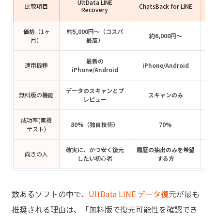
UltData LINE
比較項目
ChatsBack for LINE
Recovery
価格（1ヶ
約5,000円〜（コスパ
約6,000円〜
月）
最高）
最新の
適用機種
iPhone/Android
iPhone/Android
データのスキャンとプ
無料版の機能
スキャンのみ
レビュー
成功率(実機
80%（独自技術）
70%
テスト)
確実に、かつ安く復元
履歴の抽出のみを希望
向きの人
P
したい初心者
する方
数あるソフトの中で、
UltData LINE データ復元
が最も
推奨される理由は、「無料版で復元可能性を確認でき