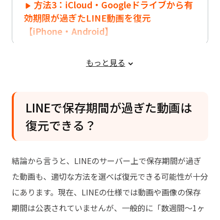
方法3：iCloud・Googleドライブから有
効期限が過ぎたLINE動画を復元
【iPhone・Android】
方法4：iTunesバックアップから見れな
もっと見る
いLINE動画を復元【iPhone無料】
方法5：【裏ワザ】Android端末のキャッ
シュファイルから動画を探す
LINEで保存期間が過ぎた動画は
LINEの動画と写真の保存期間を伸びる方
復元できる？
法
LINE動画に関するよくある質問
結論から言うと、LINEのサーバー上で保存期間が過ぎ
た動画も、適切な方法を選べば復元できる可能性が十分
にあります。現在、LINEの仕様では動画や画像の保存
期間は公表されていませんが、一般的に「数週間〜1ヶ