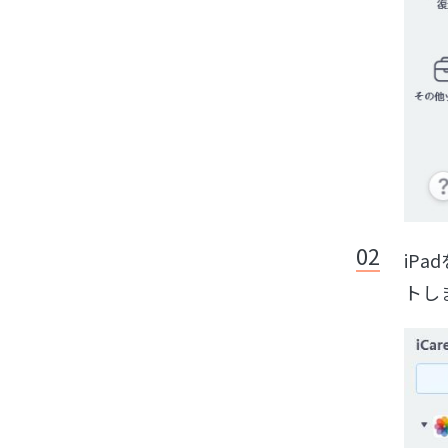
iP
トし