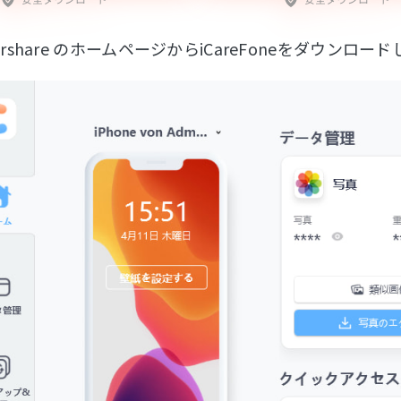
norshare のホームページからiCareFoneをダウン