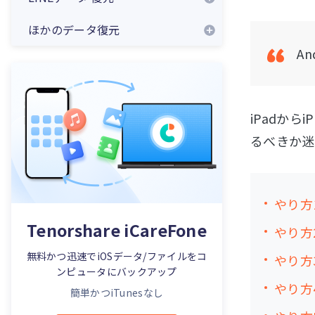
ほかのデータ復元
An
iPadか
るべきか迷
やり方
Tenorshare iCareFone
やり方2
無料かつ迅速でiOSデータ/ファイルをコ
やり方3
ンピュータにバックアップ
やり方
簡単かつiTunesなし