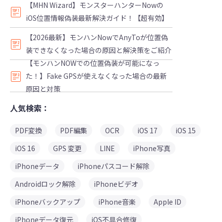
【MHN Wizard】モンスターハンターNowの
iOS位置情報偽装最新解決ガイド！【超有効】
【2026最新】モンハンNowでAnyToが位置偽
装できなくなった場合の原因と解決策をご紹介
【モンハンNOWでの位置偽装が可能になっ
た！】Fake GPSが使えなくなった場合の最新
原因と対策
人気検索：
PDF変換
PDF編集
OCR
iOS 17
iOS 15
iOS 16
GPS 変更
LINE
iPhone写真
iPhoneデータ
iPhoneパスコード解除
Androidロック解除
iPhoneビデオ
iPhoneバックアップ
iPhone音楽
Apple ID
iPhoneデータ復元
iOS不具合修復