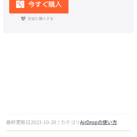
【iOS17】AirDropの新機能：
iPhoneやApple Watchを近づける
と連絡先を交換できる
最終更新日2023-10-20 / カテゴリ
AirDropの使い方