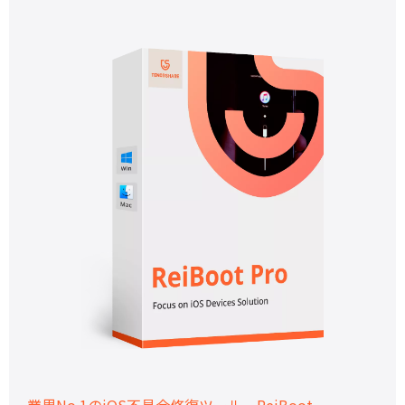
業界No.1のiOS不具合修復ツール－ReiBoot