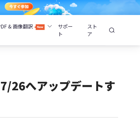
PDF & 画像翻訳
サポー
スト
ト
ア
Image Translator - AI画像翻訳
除
iOS 26
Tenorshare PDNob - AI PDF編集
高精度OCR
ョンロック解除
S 17/26へアップデートす
PDNobオンライン
解除
NotebookLMスライド編集
ップ暗号化を解除
Tenoshare PixPretty - AIポートレート編集