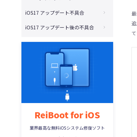
法
プリが開かない・落ちる場合の対処法
4DDiG - 動画修復
iOS 17 Beta版からダウングレードする方法
iOS17 アップデート不具合
最
誰でもiOS 17ベータ版をインストール方法
iOS17新機能】iPhoneのスタンバイモード
iPhoneからiOS 17ベータ版を削除する方法
追
の使い方
最新のiOS17やiPadOS 17へアップデートす
【随時更新】iOS17アップデート不具合と
iOS17 アップデート後の不具合
4選
る方法
対処法まとめ
て
【iOS17】AirDropの新機能：iPhoneや
iTunesを使用せずに、iOS 17からiOS 16に
【iOS17対応】Apple Music不具合が多い？
Apple Watchを近づけると連絡先を交換で
【iOS17】容量あるのにiPhone・iPadがア
iPhoneがiOS17にアップデートできない場
戻す方法
バグの治し方を紹介
きる
ップデートできない？対処法
合の対処法
【最新版】iOS17.2からダウングレードす
【iOS17対応】iPhoneでLINEのキーボード
iPadでiPadOS17をアップデートできない？
る方法まとめ
や文字入力がおかしい時の対処法
対策
【2023年最新】iOS 17アップデート後に写
iOS16.5からiOS 17ベータ版にアップデート
真が消えた場合の復元方法
できない時の解決策
【iOS17対応】iPhoneのWi-Fiが繋がらな
【iOS17対応】LINE不具合の直し方まとめ
い時の原因と対処法を解説する
iOS 17ベータのプロフィールがiPhoneに表
iOS17にアップデートしてから、iPhoneが
ReiBoot for iOS
示されない？解決策
勝手に再起動する時の原因と対処法
iOS17ベータ版のアップデートがリンゴマ
業界最高な無料iOSシステム修復ソフト
iOS17でiPhone電池の減りが異常に早いと
ークから進まない時の対処法
感じた時の解決方法