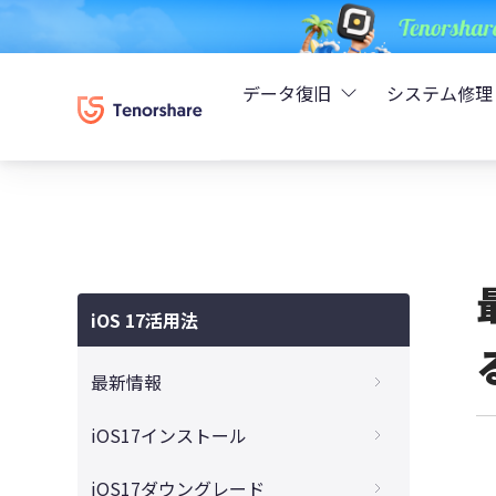
データ復旧
システム修理
UltData - iPhoneデ
Rei
UltData - Android
ReiB
UltData - LINEデータ
iOS 17活用法
Tune
UltData - WhatsAp
最新情報
Wind
4DDiG - Windowsデ
iOS 17とiPadOS 17ベータ版：注目の新機
iOS17インストール
能と互換性、インストール方法まとめ
4DDiG - Macデータ復
iOS 17 パブリックベータをインストール方
iOS17ダウングレード
iOS17ベータ版にアップデートしたら、ア