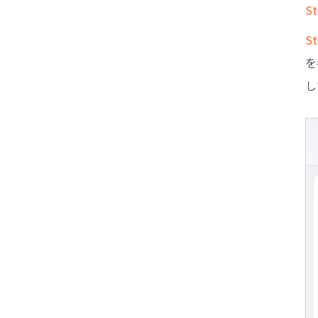
ができない原因とその対処法まとめ
S
iOS17不具合！iPhoneで連絡先ポスターの
S
写真が表示されない場合の対処法
を
【iOS17対応】Airdropが待機中のままで進
し
まない！送信・受信もできない時の対処法
iOS17にアップデートして、iPhoneのロッ
ク画面が真っ黒のまま動かない時の対処法
解決！iPhoneのバッテリー表示がおかしい
時の対処法【自力かつ簡単】
【簡単】iPadがエアドロップできない時の
原因とその解決方法を紹介する
iPhoneのYouTubeが固まる原因と解決策
を紹介する
絶対治る？iPhoneのアプリがクラッシュし
た原因と直し方を紹介する