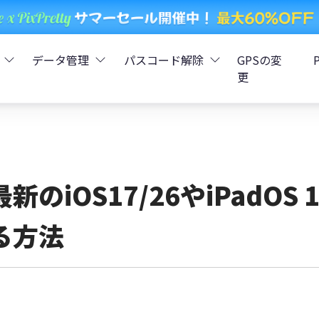
データ管理
パスコード解除
GPSの変
更
ータ復元
iCareFone - LINEデータ転送
Boot - iOS不具合修復
4uKey - iPhoneパスコード解
iOS 26
データ復元
iCareFone - iPhoneデータ転送
iOS 26
oot - Android不具合修復
4MeKey - アクティベーシ
最新のiOS17/26やiPadO
復元
sCare - iTunes不具合修復
iCareFone - AndroidとiOS間でデータ転送
4uKey - iOSパスワード管理
る方法
pデータ復元
ows Boot Genius
iCareFone - WhatsAppデータ転送
4uKey - Android画面ロック
ータ復元
Phone Mirror - 携帯画面ミラーリング
4uKey - iTunesバックア
元
iCareFone - LINEデータ転送 App