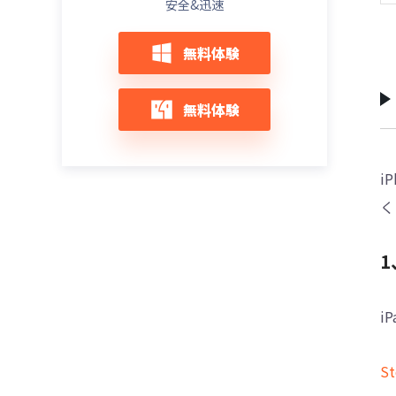
安全&迅速
iPhoneがiOS17ベータ版のアップデートを
【iOS17】何もしてないのにiPhoneが勝手
準備中から終わらない？対処法
に熱くなる原因と対処法
無料体験
インストール中にエラーが発生して、
iOS 17アップデートでデータが消える場合
iOS17ベータ版がアップデートできない時
の対処法
の対処法
無料体験
【LINE】iOS 17アップデートでトークが消
【iOS17対応】iPhone・iPadで「support.
えた場合の復元方法
apple.com/iphone/restore」が直らな
い？復元方法
i
【最新版】iPhone・iPadでテザリングでき
ない場合の解決策
く
iPhoneのカメラがおかしいなら、原因と解
決方法を紹介する
iPhoneのアクセスガイドができない・使え
ない場合の対処法【自力かつ簡単】
1
iPhoneがwifiに繋がってのに繋がらないと
きの原因と対処法【自力かつ簡単】
i
Safariがフリーズすれば、原因と解決方法
を紹介する
S
【iOS17対応】iPhoneモバイルデータ通信