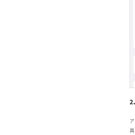
【iOS17対応】iPhoneのメールが届かない
時の原因と対処法を紹介する
【iOS17対応】iPhoneのアラームが鳴らな
い時の原因と直し方を紹介する
【iPhone・iPad】コントロールセンターの
出し方と出ない時の対処法まとめ
誰でも簡単！iPhoneのアイコンが消えたの
対処法を紹介する
【iPhone15】iPhoneバッテリー残量の表
示方法まとめ
解決！iPhoneのバイブがならない場合の原
因と直し方を紹介する
2
【iOS17対応】iPhoneのタッチパネルが急
に反応しないの対処法を紹介する
ア
【自力かつ簡単】iPhoneで「Hey Siri」が
具
反応しない時の原因と対処法を紹介する