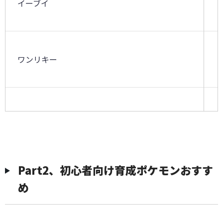
イーブイ
ワンリキー
タマタマ
︎︎Part2、初心者向け育成ポケモンおすす
ウリムー
め