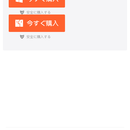
『ポケモンレジェンドZ-A』が2026
年世界同時開催予定！最新攻略･内
定ポケモンを徹底解説