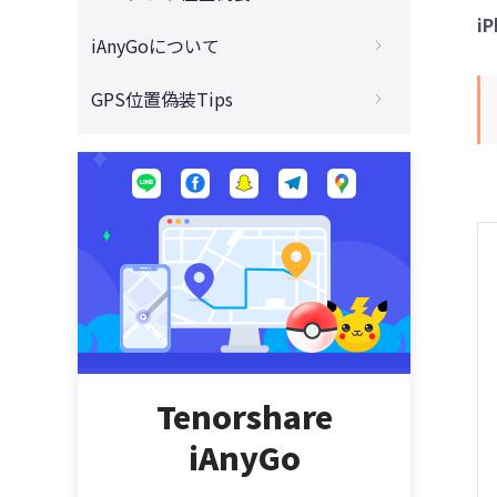
い方と代わりのソフト
編集する方法をご紹介
i
【PCなし】モンハンナウの位置情報を偽装
【最新】Tinderで身バレ可能？知り合いに
iAnyGoについて
Androidスマホの位置情報を偽装できる方
する最新対策
iPhone/iPadのGPS位置情報がずれる·おか
バレたくない対策まとめ
法
しい時の原因と対策
iAnyGoは使えない？利用者の不安を解消！
【2023最新】ドラクエウォークの位置情報
GPS位置偽装Tips
Life360の位置情報がおかしくなる時の原
Androidの位置情報を知られたくない時の
【質問・解決策・購入方法】
をチートする裏ワザ
iPhone「探す」の使い方と相手にバレない
因と対処法ご紹介
対処法
おすすめ位置情報ゲーム - 大人気位置ゲー
方法
【安全・簡単】Tenorshare iAnyGoの使い
位置情報を偽装して自宅でもピクミンブル
ゼンリーの代わりになる位置情報共有アプ
を楽しもう
Androidの位置情報を簡単にオフにする方
方と評判・レビューを徹底的にご紹介
ームを遊ばせる！ピクミンブルームの遊び
iPhoneの「人を探す」でバレないように位
リ|Naunauをご紹介
法
方と攻略を大公開！
【iOS15】iPhoneの位置情報マークを消え
置情報を変更する方法
iPhone位置偽装ソフト｜iAnyGoとiAnyGo
withで身バレしない！withの紹介と居住地
ない場合の対処方法
for iOS Appの違い、使い方と質問
お勧めのiPhone・iPad用ポケモンGO位置
iPhoneだけで位置偽装アプリ（VPN）3選
を変更する方法
偽装アプリ
【パソコンなし】
Tenorshare iAnyGo ‐ ポケモンGO位置偽
身バレたくない！tinderの位置情報を変更
装アプリの使い方
ドラクエウォークの位置偽装アプリ八選
iPhone/Android GPS位置を偽装するアプ
する方法
リ
iPhoneでドラクエウォークの位置情報を偽
誰にも知られずにLife360上で位置情報を
装する方法
iPhoneのGPS位置情報を偽装する方法
オフにする方法
Tenorshare
【2022年最新】iPhone・iPadでモンスト
iPhone/iPadのGPS位置偽装アプリトップ5
GPS(位置情報)共有アプリおすすめ3選！
の位置情報を偽装するやり方
iAnyGo
Zenlyの代替アプリをご紹介
簡単にiPhoneのGPS位置情報をずらす方法
【2023必見】位置情報ゲームおすすめ6選
「脱獄不要」
Zenlyの代わりにGoogleマップで親友と位