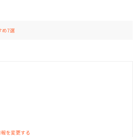
・削除
すめ7選
の位置情報を変更する