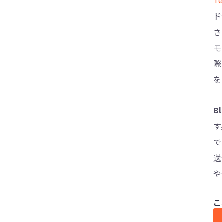
Te
ドラクエウォークが「GPSの信号を探して
います」となった時の対策
ド
さ
iPhone・AndroidでポケモンGO 勝手に歩
くアプリ
モ
【2022年最新】AndroidでポケモンGOの
際
位置情報を偽装する方法
を
B
す
で
送
や
こ