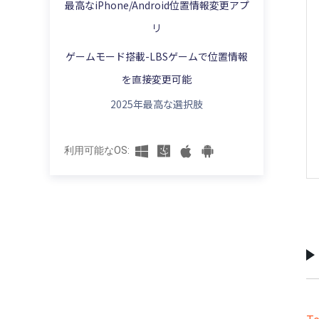
｜新作登場
最高なiPhone/Android位置情報変更アプ
置情報を共有する
iPhoneの位置情報に行動履歴の確認と削除
リ
iPhone/iPadポケモンGOで位置情報を偽装
方法
LINEの位置情報設定・位置情報変更
する方法
ゲームモード搭載-LBSゲームで位置情報
iPhone向けのGPS位置情報をごまかす方法
LINEの位置情報がバレる？すぐ位置情報を
【iSpooferの使い方】ポケモンgoをチート
オフ・偽装する対策
を直接変更可能
する方法
iPhoneの位置情報に関する設定方法
Zenly(ゼンリー)の位置情報がおかしい！現
2025年最高な選択肢
iToolsでポケモンgoの位置偽装する方法
iOS 17アップデートでiPhone位置情報を偽
在地から動かない原因と対策まとめ
装する方法
移動せずに「ポケモンGO」をプレーする方
ゼンリー(Zenly)で位置情報を偽装する裏ワ
利用可能なOS:
法
ザ
ポケモンGOで「GPSの信号をさがしていま
Zenlyの位置情報をオフにする方法
す」となった時の対処法
>
【自宅でも】ポケモンgoの移動中に進行方
向を自由に変更する方法
ドラクエウォークの位置偽装やチートツー
ルアプリ