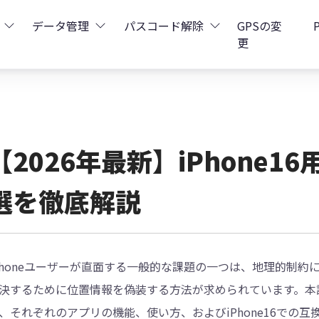
データ管理
パスコード解除
GPSの変
更
ータ復元
iCareFone - LINEデータ転送
Boot - iOS不具合修復
4uKey - iPhoneパスコード解
iOS 26
データ復元
iCareFone - iPhoneデータ転送
iOS 26
oot - Android不具合修復
4MeKey - アクティベーシ
【2026年最新】iPhone
復元
sCare - iTunes不具合修復
iCareFone - AndroidとiOS間でデータ転送
4uKey - iOSパスワード管理
選を徹底解説
pデータ復元
ows Boot Genius
iCareFone - WhatsAppデータ転送
4uKey - Android画面ロック
ータ復元
Phone Mirror - 携帯画面ミラーリング
4uKey - iTunesバックア
Phoneユーザーが直面する一般的な課題の一つは、地理的制約に
元
iCareFone - LINEデータ転送 App
決するために位置情報を偽装する方法が求められています。本記
、それぞれのアプリの機能、使い方、およびiPhone16での
4DDiG - 重複ファイル検索・削除