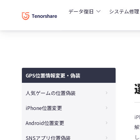
データ復旧
システム修理
UltData - iPhoneデ
Rei
UltData - Android
ReiB
UltData - LINEデータ
GPS位置情報変更・偽装
Tune
UltData - WhatsAp
人気ゲームの位置偽装
Wind
4DDiG - Windowsデ
【2023最新】モンハンNowで位置偽装が可
iPhone位置変更
能？！ バレずにモンハンナウをチートする
i
裏ワザ
4DDiG - Macデータ復
iPhoneの居場所を知られたくない、今いる
Android位置変更
解
場所の位置情報を変更する方法
移動せずにポケモンGOの位置情報をチート
4DDiG - 動画修復
【完全ガイド】GPS Joystick Androidの使
し
SNSアプリ位置偽装
する最新のやり方
iPhone写真のExif情報とは？確認・削除・