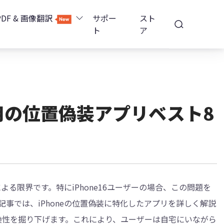
PDF & 画像翻訳
サポー
スト
ト
ア
Image Translator - AI画像翻訳
除
iOS 26
Tenorshare PDNob - AI PDF編集
高精度OCR
ョンロック解除
16用の位置偽装アプリベスト8
PDNobオンライン
解除
NotebookLMスライド編集
ップ暗号化を解除
Tenoshare PixPretty - AIポートレート編集
よる限界です。特にiPhone16ユーザーの場合、この問題を
事では、iPhoneの位置偽装に特化したアプリを詳しく解説
互換性を掘り下げます。これにより、ユーザーは自宅にいながら