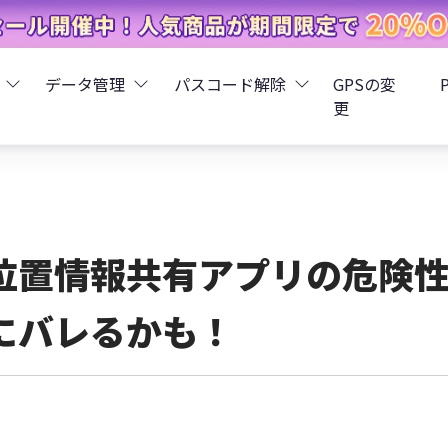
データ管理
パスコード解除
GPSの変
更
ータ復元
iCareFone - LINEデータ転送
Boot - iOS不具合修復
4uKey - iPhoneパスコード解
iOS 26
データ復元
iCareFone - iPhoneデータ転送
iOS 26
oot - Android不具合修復
4MeKey - アクティベーシ
位置情報共有アプリの危険
復元
sCare - iTunes不具合修復
iCareFone - AndroidとiOS間でデータ転送
4uKey - iOSパスワード管理
にバレるかも！
pデータ復元
ows Boot Genius
iCareFone - WhatsAppデータ転送
4uKey - Android画面ロック
ータ復元
Phone Mirror - 携帯画面ミラーリング
4uKey - iTunesバックア
元
iCareFone - LINEデータ転送 App