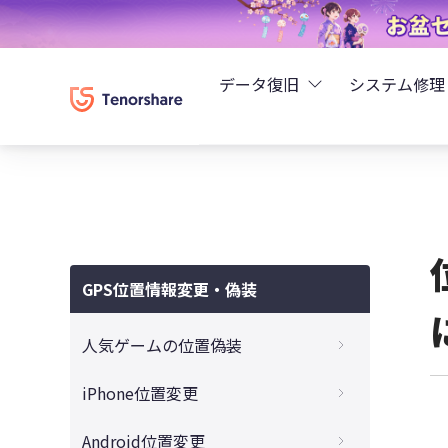
データ復旧
システム修理
UltData - iPhoneデ
Rei
UltData - Android
ReiB
UltData - LINEデータ
GPS位置情報変更・偽装
Tune
UltData - WhatsAp
人気ゲームの位置偽装
Wind
4DDiG - Windowsデ
【2023最新】モンハンNowで位置偽装が可
iPhone位置変更
能？！ バレずにモンハンナウをチートする
裏ワザ
4DDiG - Macデータ復
iPhoneの居場所を知られたくない、今いる
Android位置変更