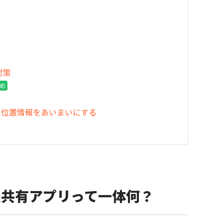
対策
め
て位置情報をあいまいにする
情報共有アプリって一体何？