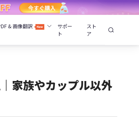
PDF & 画像翻訳
サポー
スト
ト
ア
Image Translator - AI画像翻訳
除
iOS 26
Tenorshare PDNob - AI PDF編集
高精度OCR
ョンロック解除
性｜家族やカップル以外
PDNobオンライン
解除
NotebookLMスライド編集
ップ暗号化を解除
Tenoshare PixPretty - AIポートレート編集