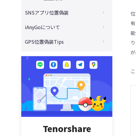
場所の位置情報を変更する方法
移動せずにポケモンGOの位置情報をチート
4DDiG - 動画修復
【完全ガイド】GPS Joystick Androidの使
SNSアプリ位置偽装
する最新のやり方
位
iPhone写真のExif情報とは？確認・削除・
い方と代わりのソフト
編集する方法をご紹介
有
【PCなし】モンハンナウの位置情報を偽装
【最新】Tinderで身バレ可能？知り合いに
iAnyGoについて
Androidスマホの位置情報を偽装できる方
する最新対策
iPhone/iPadのGPS位置情報がずれる·おか
バレたくない対策まとめ
能
法
しい時の原因と対策
iAnyGoは使えない？利用者の不安を解消！
【2023最新】ドラクエウォークの位置情報
GPS位置偽装Tips
り
Life360の位置情報がおかしくなる時の原
Androidの位置情報を知られたくない時の
【質問・解決策・購入方法】
をチートする裏ワザ
iPhone「探す」の使い方と相手にバレない
因と対処法ご紹介
が
対処法
おすすめ位置情報ゲーム - 大人気位置ゲー
方法
【安全・簡単】Tenorshare iAnyGoの使い
位置情報を偽装して自宅でもピクミンブル
ゼンリーの代わりになる位置情報共有アプ
を楽しもう
Androidの位置情報を簡単にオフにする方
方と評判・レビューを徹底的にご紹介
ームを遊ばせる！ピクミンブルームの遊び
iPhoneの「人を探す」でバレないように位
リ|Naunauをご紹介
法
こ
方と攻略を大公開！
【iOS15】iPhoneの位置情報マークを消え
置情報を変更する方法
iPhone位置偽装ソフト｜iAnyGoとiAnyGo
withで身バレしない！withの紹介と居住地
ない場合の対処方法
for iOS Appの違い、使い方と質問
お勧めのiPhone・iPad用ポケモンGO位置
iPhoneだけで位置偽装アプリ（VPN）3選
を変更する方法
偽装アプリ
【パソコンなし】
Tenorshare iAnyGo ‐ ポケモンGO位置偽
身バレたくない！tinderの位置情報を変更
装アプリの使い方
ドラクエウォークの位置偽装アプリ八選
iPhone/Android GPS位置を偽装するアプ
する方法
リ
iPhoneでドラクエウォークの位置情報を偽
誰にも知られずにLife360上で位置情報を
装する方法
iPhoneのGPS位置情報を偽装する方法
オフにする方法
Tenorshare
【2022年最新】iPhone・iPadでモンスト
iPhone/iPadのGPS位置偽装アプリトップ5
GPS(位置情報)共有アプリおすすめ3選！
の位置情報を偽装するやり方