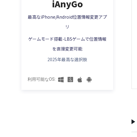
iAnyGo
Zenlyの代替アプリをご紹介
簡単にiPhoneのGPS位置情報をずらす方法
【2023必見】位置情報ゲームおすすめ6選
「脱獄不要」
Zenlyの代わりにGoogleマップで親友と位
｜新作登場
最高なiPhone/Android位置情報変更アプ
置情報を共有する
iPhoneの位置情報に行動履歴の確認と削除
リ
iPhone/iPadポケモンGOで位置情報を偽装
方法
LINEの位置情報設定・位置情報変更
する方法
ゲームモード搭載-LBSゲームで位置情報
iPhone向けのGPS位置情報をごまかす方法
LINEの位置情報がバレる？すぐ位置情報を
【iSpooferの使い方】ポケモンgoをチート
オフ・偽装する対策
を直接変更可能
する方法
iPhoneの位置情報に関する設定方法
Zenly(ゼンリー)の位置情報がおかしい！現
2025年最高な選択肢
iToolsでポケモンgoの位置偽装する方法
iOS 17アップデートでiPhone位置情報を偽
在地から動かない原因と対策まとめ
装する方法
移動せずに「ポケモンGO」をプレーする方
ゼンリー(Zenly)で位置情報を偽装する裏ワ
利用可能なOS:
法
ザ
ポケモンGOで「GPSの信号をさがしていま
Zenlyの位置情報をオフにする方法
す」となった時の対処法
>
【自宅でも】ポケモンgoの移動中に進行方
向を自由に変更する方法
ドラクエウォークの位置偽装やチートツー