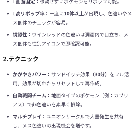

画面固定：
移動せずにポケモンをリポップ可能。

高リポップ率：
一度に
10体以上
が出現し、色違いやメ
ス個体のチェックが容易。
視認性：
ワインレッドの色違いは洞窟内で目立ち、メ
ス個体も性別アイコンで即確認可能。
2.テクニック
かがやきパワー：
サンドイッチ効果
（30分）
をフル活
用。効果が切れたらリセットして再作成。
自動戦闘チーム：
地面タイプのポケモン（例：ガブリ
アス）で非色違いを素早く排除。
マルチプレイ：
ユニオンサークルで大量発生を共有
し、メス色違いの出現機会を増やす。