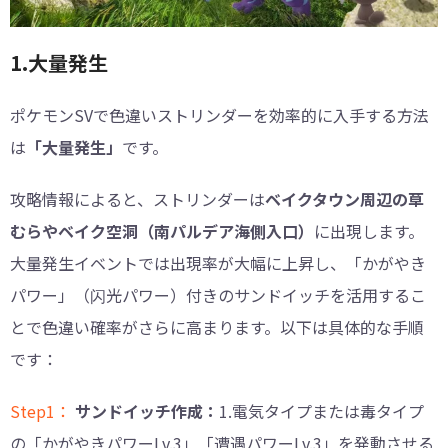
1.大量発生
ポケモンSVで色違いストリンダーを効率的に入手する方法
は
「大量発生」
です。
攻略情報によると、ストリンダーは
ベイクタウン周辺の草
むらやベイク空洞（南パルデア海側入口）
に出現します。
大量発生イベントでは出現率が大幅に上昇し、「かがやき
パワー」（闪光パワー）付きのサンドイッチを活用するこ
とで色違い確率がさらに高まります。以下は具体的な手順
です：
Step1：
サンドイッチ作成：
1.電気タイプまたは毒タイプ
の「かがやきパワーLv.3」「遭遇パワーLv.3」を発動させる