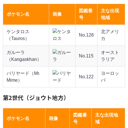
図鑑番
主な出現
ポケモン名
画像
号
地域
ケンタロス
北アメリ
No.128
（Tauros）
カ
ガルーラ
オースト
No.115
（Kangaskhan）
ラリア
バリヤード（Mr.
ヨーロッ
No.122
Mime）
パ
第2世代（ジョウト地方）
図鑑番
主な出現地
ポケモン名
画像
号
域