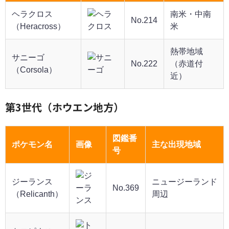
ヘラクロス
南米・中南
No.214
（Heracross）
米
熱帯地域
サニーゴ
No.222
（赤道付
（Corsola）
近）
第3世代（ホウエン地方）
図鑑番
ポケモン名
画像
主な出現地域
号
ジーランス
ニュージーランド
No.369
（Relicanth）
周辺