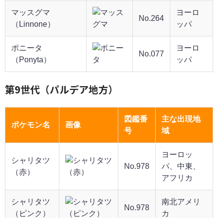
マッスグマ
ヨーロ
No.264
（Linnone）
ッパ
ポニータ
ヨーロ
No.077
（Ponyta）
ッパ
第9世代（パルデア地方）
図鑑番
主な出現地
ポケモン名
画像
号
域
ヨーロッ
シャリタツ
No.978
パ、中東、
（赤）
アフリカ
シャリタツ
南北アメリ
No.978
（ピンク）
カ