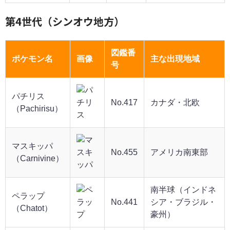
第4世代（シンオウ地方）
図鑑番
ポケモン名
画像
主な出現地域
号
パチリス
No.417
カナダ・北欧
（Pachirisu）
マスキッパ
No.455
アメリカ南東部
（Carnivine）
南半球（インドネ
ペラップ
No.441
シア・ブラジル・
（Chatot）
豪州）