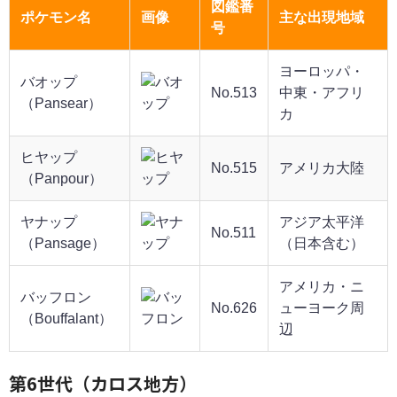
図鑑番
ポケモン名
画像
主な出現地域
号
ヨーロッパ・
バオップ
No.513
中東・アフリ
（Pansear）
カ
ヒヤップ
No.515
アメリカ大陸
（Panpour）
ヤナップ
アジア太平洋
No.511
（Pansage）
（日本含む）
アメリカ・ニ
バッフロン
No.626
ューヨーク周
（Bouffalant）
辺
第6世代（カロス地方）