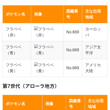
図鑑番
主な出現
ポケモン名
画像
号
地域
フラベベ
ヨーロッ
No.669
（赤）
パ
フラベベ
アジア太
No.669
（青）
平洋
フラベベ
アメリカ
No.669
（黄）
大陸
第7世代（アローラ地方）
図鑑番
主な出現
ポケモン名
画像
号
地域