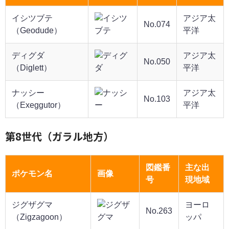
イシツブテ
アジア太
No.074
（Geodude）
平洋
ディグダ
アジア太
No.050
（Diglett）
平洋
ナッシー
アジア太
No.103
（Exeggutor）
平洋
第8世代（ガラル地方）
図鑑番
主な出
ポケモン名
画像
号
現地域
ジグザグマ
ヨーロ
No.263
（Zigzagoon）
ッパ