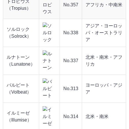
トロピウス
No.357
アフリカ・中南米
（Tropius）
アジア・ヨーロッ
ソルロック
No.338
パ・オーストラリ
（Solrock）
ア
ルナトーン
北米・南米・アフ
No.337
（Lunatone）
リカ
バルビート
ヨーロッパ・アジ
No.313
（Volbeat）
ア
イルミーゼ
No.314
北米・南米
（Illumise）