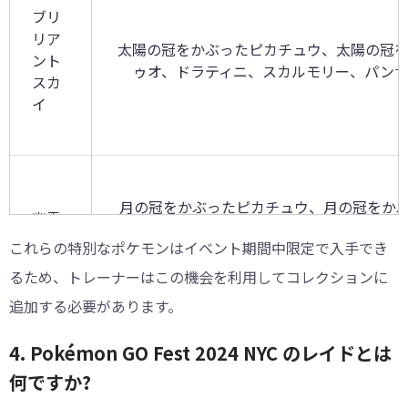
ブリ
リア
太陽の冠をかぶったピカチュウ、太陽の冠をか
ント
ゥオ、ドラティニ、スカルモリー、パンサ
スカ
イ
月の冠をかぶったピカチュウ、月の冠をか
幽霊
の花）、 アローラガラッタ、グライガー、
の森
これらの特別なポケモンはイベント期間中限定で入手でき
ー、オ
るため、トレーナーはこの機会を利用してコレクションに
追加する必要があります。
4. Pokémon GO Fest 2024 NYC のレイドとは
プー
ルサ
太陽の冠をかぶったピカチュウ、太陽の冠
何ですか?
イド
リコリオ、ポンポン風オリコリオ、 チンチ