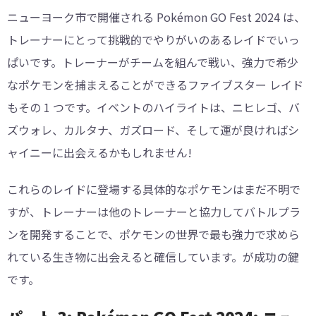
カバ
ック
ニューヨーク市で開催される Pokémon GO Fest 2024 は、
ナ
トレーナーにとって挑戦的でやりがいのあるレイドでいっ
ぱいです。トレーナーがチームを組んで戦い、強力で希少
なポケモンを捕まえることができるファイブスター レイド
すべ
もその 1 つです。イベントのハイライトは、ニヒレゴ、バ
ての
クレフキ, アンノーン A、アンノーン D、アン
ズウォレ、カルタナ、ガズロード、そして運が良ければシ
生息
ーン T
ャイニーに出会えるかもしれません!
地
これらのレイドに登場する具体的なポケモンはまだ不明で
すが、トレーナーは他のトレーナーと協力してバトルプラ
ンを開発することで、ポケモンの世界で最も強力で求めら
れている生き物に出会えると確信しています。が成功の鍵
です。