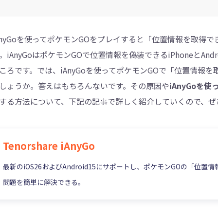
Tenorshare Cleamio - Mac重複ファイル検索
AnyGoを使ってポケモンGOをプレイすると「位置情報を取得
。iAnyGoはポケモンGOで位置情報を偽装できるiPhoneとA
ころです。では、iAnyGoを使ってポケモンGOで「位置情報
しょうか。答えはもちろんないです。その原因や
iAnyGoを
する方法について、下記の記事で詳しく紹介していくので、ぜ
Tenorshare iAnyGo
最新のiOS26およびAndroid15にサポートし、ポケモンGOの「位置
問題を簡単に解決できる。