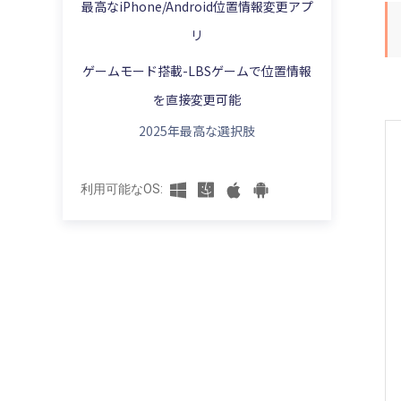
｜新作登場
最高なiPhone/Android位置情報変更アプ
置情報を共有する
iPhoneの位置情報に行動履歴の確認と削除
リ
iPhone/iPadポケモンGOで位置情報を偽装
方法
LINEの位置情報設定・位置情報変更
する方法
ゲームモード搭載-LBSゲームで位置情報
iPhone向けのGPS位置情報をごまかす方法
LINEの位置情報がバレる？すぐ位置情報を
【iSpooferの使い方】ポケモンgoをチート
オフ・偽装する対策
を直接変更可能
する方法
iPhoneの位置情報に関する設定方法
Zenly(ゼンリー)の位置情報がおかしい！現
2025年最高な選択肢
iToolsでポケモンgoの位置偽装する方法
iOS 17アップデートでiPhone位置情報を偽
在地から動かない原因と対策まとめ
装する方法
移動せずに「ポケモンGO」をプレーする方
ゼンリー(Zenly)で位置情報を偽装する裏ワ
利用可能なOS:
法
ザ
ポケモンGOで「GPSの信号をさがしていま
Zenlyの位置情報をオフにする方法
す」となった時の対処法
>
【自宅でも】ポケモンgoの移動中に進行方
向を自由に変更する方法
ドラクエウォークの位置偽装やチートツー
ルアプリ