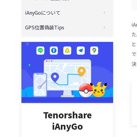
い方と代わりのソフト
編集する方法をご紹介
【PCなし】モンハンナウの位置情報を偽装
【最新】Tinderで身バレ可能？知り合いに
iAnyGoについて
Androidスマホの位置情報を偽装できる方
する最新対策
iPhone/iPadのGPS位置情報がずれる·おか
バレたくない対策まとめ
法
しい時の原因と対策
i
iAnyGoは使えない？利用者の不安を解消！
【2023最新】ドラクエウォークの位置情報
GPS位置偽装Tips
Life360の位置情報がおかしくなる時の原
Androidの位置情報を知られたくない時の
【質問・解決策・購入方法】
をチートする裏ワザ
た
iPhone「探す」の使い方と相手にバレない
因と対処法ご紹介
対処法
おすすめ位置情報ゲーム - 大人気位置ゲー
方法
【安全・簡単】Tenorshare iAnyGoの使い
と
位置情報を偽装して自宅でもピクミンブル
ゼンリーの代わりになる位置情報共有アプ
を楽しもう
Androidの位置情報を簡単にオフにする方
方と評判・レビューを徹底的にご紹介
ームを遊ばせる！ピクミンブルームの遊び
iPhoneの「人を探す」でバレないように位
リ|Naunauをご紹介
で
法
方と攻略を大公開！
【iOS15】iPhoneの位置情報マークを消え
置情報を変更する方法
iPhone位置偽装ソフト｜iAnyGoとiAnyGo
決
withで身バレしない！withの紹介と居住地
ない場合の対処方法
for iOS Appの違い、使い方と質問
お勧めのiPhone・iPad用ポケモンGO位置
iPhoneだけで位置偽装アプリ（VPN）3選
を変更する方法
偽装アプリ
【パソコンなし】
Tenorshare iAnyGo ‐ ポケモンGO位置偽
身バレたくない！tinderの位置情報を変更
装アプリの使い方
ドラクエウォークの位置偽装アプリ八選
iPhone/Android GPS位置を偽装するアプ
する方法
リ
iPhoneでドラクエウォークの位置情報を偽
誰にも知られずにLife360上で位置情報を
装する方法
iPhoneのGPS位置情報を偽装する方法
オフにする方法
Tenorshare
【2022年最新】iPhone・iPadでモンスト
iPhone/iPadのGPS位置偽装アプリトップ5
GPS(位置情報)共有アプリおすすめ3選！
の位置情報を偽装するやり方
iAnyGo
Zenlyの代替アプリをご紹介
簡単にiPhoneのGPS位置情報をずらす方法
【2023必見】位置情報ゲームおすすめ6選
「脱獄不要」
Zenlyの代わりにGoogleマップで親友と位