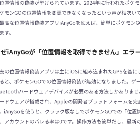
位置情報の偽装が挙げられています。2024年に行われたポケ
ケモンGOの位置情報を変更できなくなったという声が相次い
最高な位置情報偽装アプリiAnyGoを使えば、簡単にポケモ
ます。
なぜiAnyGoが「位置情報を取得できません」エラ
去の位置情報偽装アプリは主にiOSに組み込まれたGPSを基に
ると、ポケモンGOでの位置情報偽装が無効になりました。ゲ
luetoothハードウェアデバイスが必要のある方法しかありません。
ードウェアが搭載され、Appleの開発者プラットフォームを完
。iAnyGoを使うと、クラック版なしでポケモンGOでの「位
、アカウントのバレる率は0です。操作方法も簡単だし、最新のiO