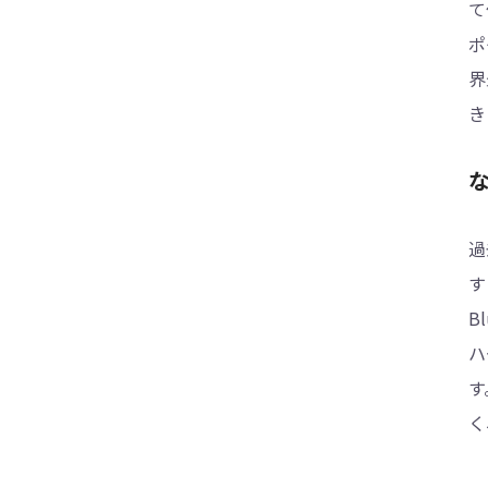
て
ポ
界
き
過
す
B
ハ
す
く