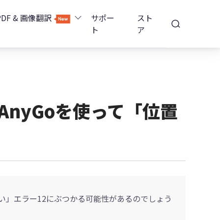
PDF & 画像翻訳
サポー
スト
ト
ア
Image Translator - AI画像翻訳
除
iOS 26
Tenorshare PDNob - AI PDF編集
高精度OCR
ョンロック解除
AnyGoを使って「位置
PDNobオンライン
解除
NotebookLMスライド編集
ップ暗号化を解除
Tenoshare PixPretty - AIポートレート編集
ない」エラー12にぶつかる可能性があるのでしょう