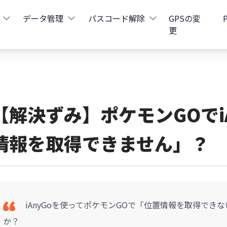
データ管理
パスコード解除
GPSの変
更
ータ復元
iCareFone - LINEデータ転送
Boot - iOS不具合修復
4uKey - iPhoneパスコード解
iOS 26
データ復元
iCareFone - iPhoneデータ転送
iOS 26
oot - Android不具合修復
4MeKey - アクティベーシ
【解決ずみ】ポケモンGOでi
復元
sCare - iTunes不具合修復
iCareFone - AndroidとiOS間でデータ転送
4uKey - iOSパスワード管理
情報を取得できません」？
pデータ復元
ows Boot Genius
iCareFone - WhatsAppデータ転送
4uKey - Android画面ロック
ータ復元
Phone Mirror - 携帯画面ミラーリング
4uKey - iTunesバックア
元
iCareFone - LINEデータ転送 App
iAnyGoを使ってポケモンGOで「位置情報を取得でき
か？
4DDiG - 重複ファイル検索・削除