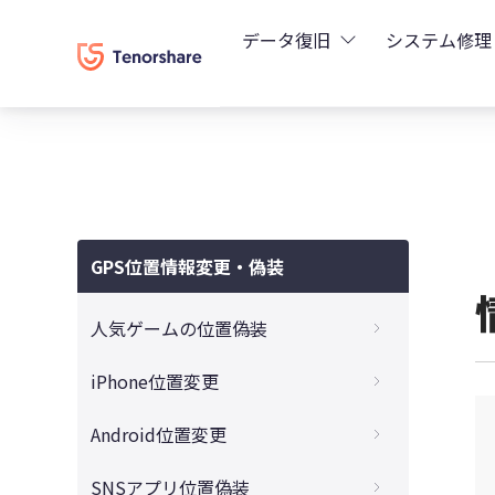
データ復旧
システム修理
UltData - iPhoneデ
Rei
UltData - Android
ReiB
UltData - LINEデータ
GPS位置情報変更・偽装
Tune
UltData - WhatsAp
人気ゲームの位置偽装
Wind
4DDiG - Windowsデ
【2023最新】モンハンNowで位置偽装が可
iPhone位置変更
能？！ バレずにモンハンナウをチートする
裏ワザ
4DDiG - Macデータ復
iPhoneの居場所を知られたくない、今いる
Android位置変更
場所の位置情報を変更する方法
移動せずにポケモンGOの位置情報をチート
4DDiG - 動画修復
【完全ガイド】GPS Joystick Androidの使
SNSアプリ位置偽装
する最新のやり方
iPhone写真のExif情報とは？確認・削除・