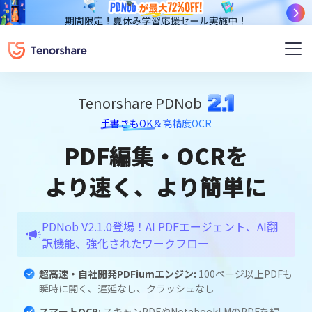
PDNob
Tenorshare PDNob
手書きもOK＆高精度OCR
PDF編集・OCRを
より速く、より簡単に
PDNob V2.1.0登場！AI PDFエージェント、AI翻
訳機能、強化されたワークフロー
超高速・自社開発PDFiumエンジン:
100ページ以上PDFも
瞬時に開く、遅延なし、クラッシュなし
スマートOCR:
スキャンPDFやNotebookLMのPDFを編