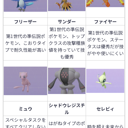
フリーザー
サンダー
ファイヤー
第1世代の準伝説
第1世代の準伝説
第1世代の準伝説ポ
ポケモン、トップ
ポケモン、ステー
ケモン、こおりタイ
クラスの攻撃種族
タスは優秀だが技
プで耐久性能が高い
値を持っていて技
がやや使いにくい
も優秀
シャドウレジスチ
ミュウ
セレビィ
ル
スペシャルタスクを
はがねタイプのポ
すべてクリアしない
時を超え未来から