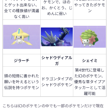
ケモンで、ほの
とゲット出来ない、
やってきたポケモ
お、かくとう、じ
全ての種族値が満遍
ン
めんに弱い
なく高い
シャドウディアル
ジラーチ
シェイミ
ガ
第4世代に登場し
頭の短冊に書かれた
た幻のポケモン、
ドラゴンタイプの
願いを叶えるという
優秀な草タイプア
シャドウポケモン
伝説を持つポケモン
タッカーとして活
躍可能
こちらは幻のポケモンの中でも一部のポケモンだけで現在