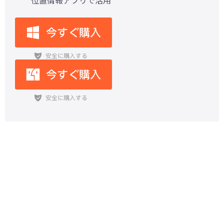
【機能性バトル】LocaChange VS
iAnyGoどっちがいい？使いやすさ
と多機能性などを徹底解説