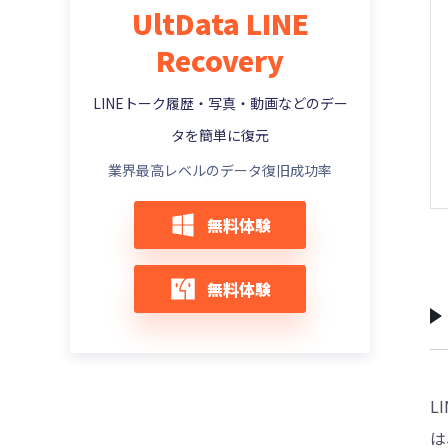
UltData LINE
LINEの引き継ぎで以前の端末がない？
Recovery
LINE電話が鳴らない、不在着信になる？
LINEアルバムのコンテンツ利用同意とは？
LINEトーク履歴・写真・動画などのデー
タを簡単に復元
業界最高レベルのデータ復旧成功率
無料体験
無料体験
L
は