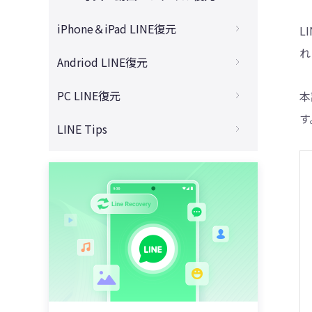
LINEのトーク履歴をどうしても復元したい
LINEでブロック削除した人の復活
4DDiG - 動画修復
保存期間を過ぎたLINE写真の復元
iPhone＆iPad LINE復元
L
初期化されたLINEの復元
LINE Keepが終了したら写真などの復元
保存期間を過ぎたLINE動画の復元
れ
iPhoneでLINEた動画を無料で復元
Andriod LINE復元
テキスト形式からLINEの復元
取り消したLINEメッセージの復元
バックアップなしのLINE写真の復元
iPhoneでLINEトーク履歴の復元
スマホ初期化した時LINEの復元
AndroidでLINE写真を無料で復元
PC LINE復元
LINEアカウントを復活させる裏ワザ
本
LINEアルバムの写真を復元
バックアップなしのLINEトークの復元
LINEトークの保存期間は？
Android機種変でLINE写真の復元
す
LINEオープンチャットの復元
PC版LINEトーク履歴をスマホへの同期
LINE Tips
期限切れたLINEのPDF復元
iPhone機種変でLINEトークの復元
LINEを再インストールしたらどうなる？
Android機種変でLINEトークの復元
UltData LINE Recoveryの安全性
PCからLINEの復元
期限切れたLINEファイルの復元
LINEが初期化したらどうなる？
iCloudからLINEの復元
LINEグループを退会してトークの復元
GoogleドライブからLINEの復元
PC版LINEがログインできない
LINE動画の保存期間は？
iPadとiPhone両方で同じLINEを使う方法
iTunesからLINEだけの復元
アンインストールしたLINEの復元
LINE写真の保存期間は？
LINEのボイスメッセージを送信・保存・復
iPadでLINEトーク履歴を復元
バックアップ・パソコンなしでのLINE復元
元
LINEアルバムの保存期間は？
iPhoneとiPadでLINEトーク履歴が消えた
無料のLINEトーク履歴復元ソフト
Apple WatchでLINEにログインできない
UltData LINE Recoveryを無料ダウンロー
ド
LINEを再インストールするには？
LINEで既読をつけずに読む方法