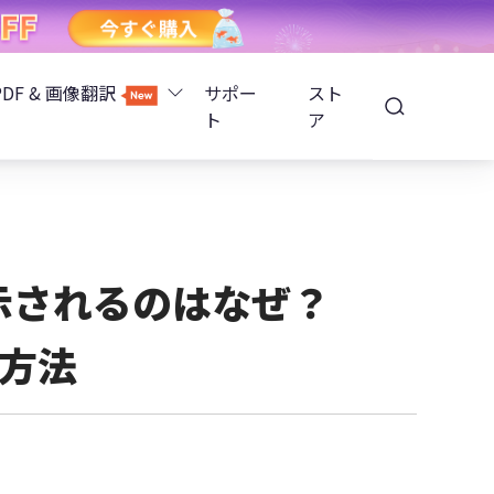
PDF & 画像翻訳
サポー
スト
ト
ア
Image Translator - AI画像翻訳
除
iOS 26
Tenorshare PDNob - AI PDF編集
高精度OCR
ョンロック解除
表示されるのはなぜ？
PDNobオンライン
る方法
解除
NotebookLMスライド編集
ップ暗号化を解除
Tenoshare PixPretty - AIポートレート編集