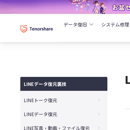
データ復旧
システム修理
UltData - iPhoneデ
Rei
UltData - Android
ReiB
UltData - LINEデータ
LINEデータ復元裏技
Tune
UltData - WhatsAp
LINEトーク復元
Wind
4DDiG - Windowsデ
バックアップがないLINEトークの復元
LINEデータ復元
機種変でLINEをバックアップせずに復元
4DDiG - Macデータ復
トークなしで削除したLINE友達の復元
LINE写真・動画・ファイル復元