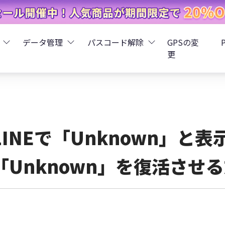
データ管理
パスコード解除
GPSの変
更
ータ復元
iCareFone - LINEデータ転送
Boot - iOS不具合修復
4uKey - iPhoneパスコード解
iOS 26
データ復元
iCareFone - iPhoneデータ転送
iOS 26
oot - Android不具合修復
4MeKey - アクティベーシ
LINEで「Unknown」と
復元
sCare - iTunes不具合修復
iCareFone - AndroidとiOS間でデータ転送
4uKey - iOSパスワード管理
「Unknown」を復活させ
pデータ復元
ows Boot Genius
iCareFone - WhatsAppデータ転送
4uKey - Android画面ロック
ータ復元
Phone Mirror - 携帯画面ミラーリング
4uKey - iTunesバックア
元
iCareFone - LINEデータ転送 App