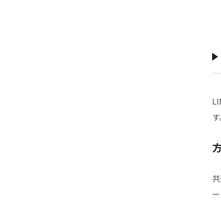
L
す
共
ー