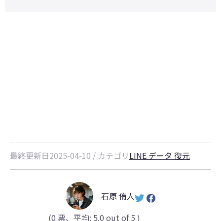
LINEのトーク履歴を保存する方
法！写真、動画、テキストを一括に
保存【iPhone・Android】
最終更新日2025-04-10 / カテゴリ
LINE データ 復元
石原 侑人
(
0
票、平均:
5.0
out of 5 )